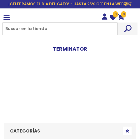
¡CELEBRAMOS EL DÍA DEL GATO! - HASTA 25% OFF EN LA WEB🐱🛒
0
0
Wishlist
Carrito
TERMINATOR
CATEGORÍAS