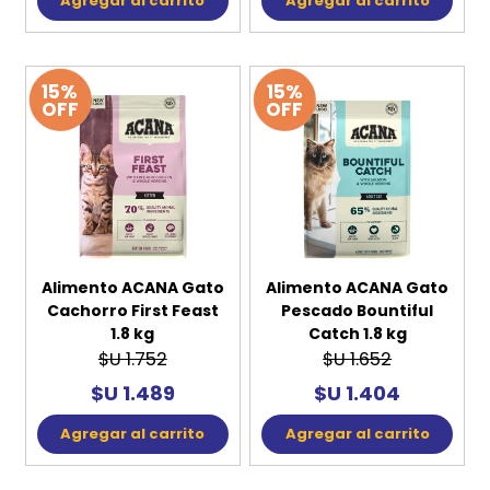
Agregar al carrito
Agregar al carrito
15%
15%
OFF
OFF
Alimento ACANA Gato
Alimento ACANA Gato
Cachorro First Feast
Pescado Bountiful
1.8 kg
Catch 1.8 kg
$U 1.752
$U 1.652
$U 1.489
$U 1.404
Agregar al carrito
Agregar al carrito