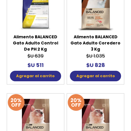
Alimento BALANCED
Alimento BALANCED
Gato Adulto Control
Gato Adulto Coredero
De PH 2 Kg
3 Kg
$U 639
$U 1.035
$U 511
$U 828
Agregar al carrito
Agregar al carrito
20%
20%
OFF
OFF