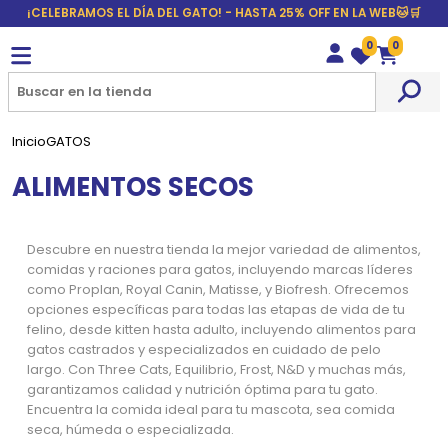
¡CELEBRAMOS EL DÍA DEL GATO! - HASTA 25% OFF EN LA WEB🐱🛒
0
0
Wishlist
Carrito
Inicio
GATOS
ALIMENTOS SECOS
Descubre en nuestra tienda la mejor variedad de alimentos,
comidas y raciones para gatos, incluyendo marcas líderes
como Proplan, Royal Canin, Matisse, y Biofresh. Ofrecemos
opciones específicas para todas las etapas de vida de tu
felino, desde kitten hasta adulto, incluyendo alimentos para
gatos castrados y especializados en cuidado de pelo
largo. Con Three Cats, Equilibrio, Frost, N&D y muchas más,
garantizamos calidad y nutrición óptima para tu gato.
Encuentra la comida ideal para tu mascota, sea comida
seca, húmeda o especializada.