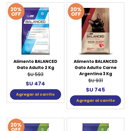
20%
20%
OFF
OFF
Alimento BALANCED
Alimento BALANCED
Gato Adulto 2 Kg
Gato Adulto Carne
Argentina 3 Kg
$U 593
$U 931
$U 474
$U 745
Agregar al carrito
Agregar al carrito
20%
OFF