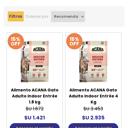
Filtros
Ordenar por
15%
15%
OFF
OFF
Alimento ACANA Gato
Alimento ACANA Gato
Adulto Indoor Entrée
Adulto Indoor Entrée 4
1.8 kg
Kg
$U 1.672
$U 3.453
$U 1.421
$U 2.935