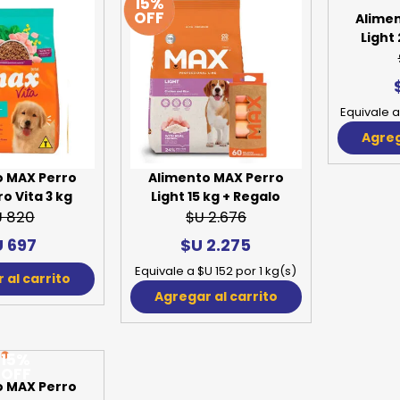
15%
15%
OFF
OFF
o MAX Perro
Alimento MAX Perro
Alime
o Vita 3 kg
Light 15 kg + Regalo
Light 
U 820
$U 2.676
 697
$U 2.275
Equivale a $U 152 por 1 kg(s)
Equivale a
 al carrito
Agregar al carrito
Agreg