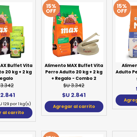
15%
15%
SPORTADORAS
TH
OFF
OFF
ROS
S
TH
PE
RO
Ve
AX Buffet Vita
Alimento MAX Buffet Vita
Alime
o 20 kg + 2 kg
Perro Adulto 20 kg + 2 kg
Adulto P
Regalo
+ Regalo - Combo 2
 3.342
$U 3.342
 2.841
$U 2.841
Agreg
U 129 por 1 kg(s)
Agregar al carrito
 al carrito