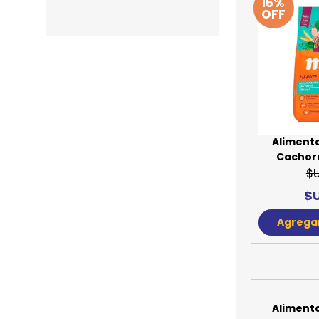
15%
OFF
Aliment
Cachorr
$
$U
Agregar
15%
OFF