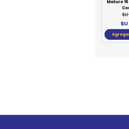
Aliment
Mature 15 
Co
$U
$U
Agregar