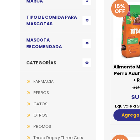
MARCA
15%
JUGUETES
TRAN
OFF
TIPO DE COMIDA PARA
COMEDEROS Y BEBEDE
CAMA
MASCOTAS
ROPA
MASCOTA
RECOMENDADA
CATEGORÍAS
Alimento M
Perro Adult
+ 
FARMACIA
$U
PERROS
$U
GATOS
Equivale a $
Agregar
OTROS
PROMOS
Three Dogs y Three Cats