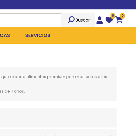
0
0
Buscar
Wishlist
Carrito
CAS
SERVICIOS
OST
Sociedad
TICIDAS
ILIBRIO
Peluquería
, que exporta alimentos premium para mascotas a los
 ROPA QUIRÚRGICA
OFRESH
Emergencias
es de 7 años.
ANPLUS
Exámenes Clínicos
D
Cirugías Coordinadas
TRO
X