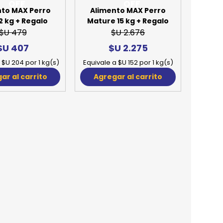
15%
OFF
nto MAX Perro
Alimento MAX Perro
2 kg + Regalo
Mature 15 kg + Regalo
$U 479
$U 2.676
$U 407
$U 2.275
 $U 204 por 1 kg(s)
Equivale a $U 152 por 1 kg(s)
ar al carrito
Agregar al carrito