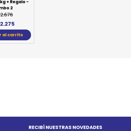
o MAX Perro
kg + Regalo -
mbo 2
 2.676
 2.275
 al carrito