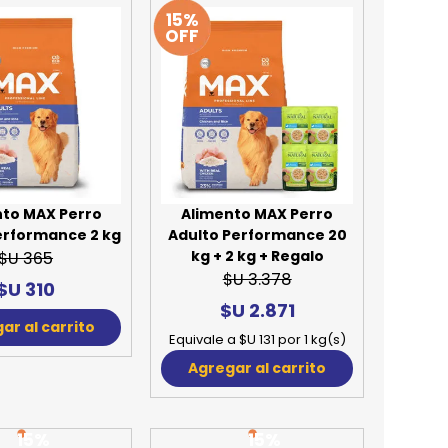
15%
REE CATS
OFF
REE DOGS
DIGREE
YAL CANIN
r todas
nto MAX Perro
Alimento MAX Perro
erformance 2 kg
Adulto Performance 20
kg + 2 kg + Regalo
$U 365
$U 3.378
$U 310
$U 2.871
ar al carrito
Equivale a $U 131 por 1 kg(s)
Agregar al carrito