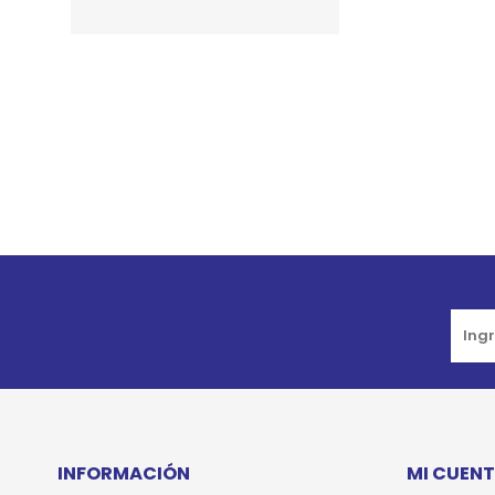
JUGUETES
TRAN
COMEDEROS Y BEBEDE
CAMA
ROPA
INFORMACIÓN
MI CUEN