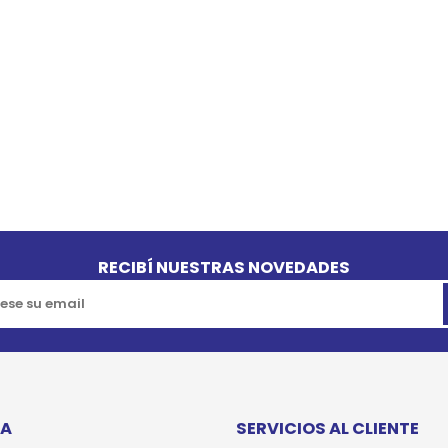
SPORTADORAS
TH
ROS
S
TH
PE
RO
Ve
RECIBÍ NUESTRAS NOVEDADES
TA
SERVICIOS AL CLIENTE