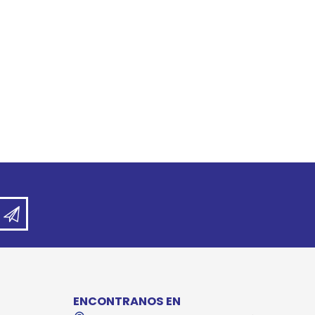
REE CATS
REE DOGS
DIGREE
YAL CANIN
r todas
ENCONTRANOS EN