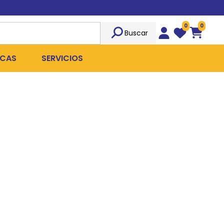
0
0
Buscar
Wishlist
Carrito
CAS
SERVICIOS
OST
Sociedad
TICIDAS
ILIBRIO
Peluquería
 ROPA QUIRÚRGICA
OFRESH
Emergencias
ANPLUS
Exámenes Clínicos
D
Cirugías Coordinadas
TRO
X