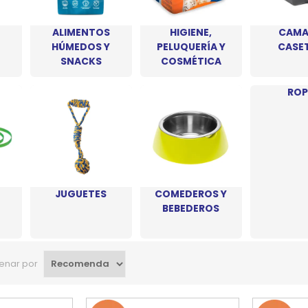
SPORTADORAS
TH
ALIMENTOS
HIGIENE,
CAMA
HÚMEDOS Y
PELUQUERÍA Y
CASE
ROS
S
TH
SNACKS
COSMÉTICA
PE
ROP
RO
Ve
JUGUETES
COMEDEROS Y
BEBEDEROS
enar por