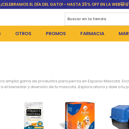
¡CELEBRAMOS EL DÍA DEL GATO! - HASTA 25% OFF EN LA WEB🐱🛒
S
OTROS
PROMOS
FARMACIA
MAR
NTOS SECOS
DÍA DEL GATO
MEDICAMENTOS
FR
 SNACKS
NTOS HÚMEDOS Y SNACKS
PERROS
PULGUICIDAS Y GARRAPA
EQU
 COSMÉTICA
S SANITARIAS
GATOS
COLLARES ISABELINOS Y
BI
ra amplia gama de productos para perros en Espacio Mascota. Encue
el bienestar y diversión de tu mascota. ¡Explora ahora y dale a tu 
NE Y BAÑOS
OUTLET
GR
ADORAS
DEROS Y BEBEDEROS
NY
TES Y RASCADORES
AS
CORREAS
RES Y ACCESORIOS
MA