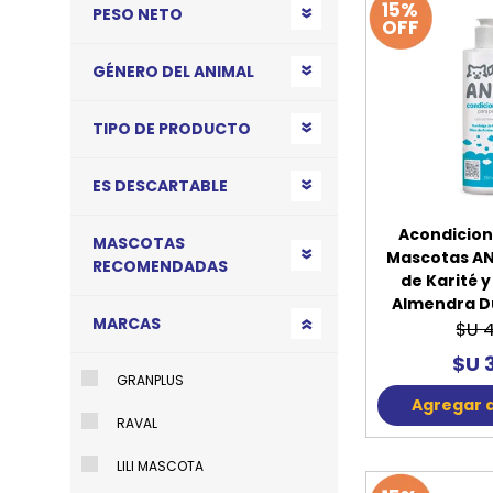
15%
PESO NETO
OFF
GÉNERO DEL ANIMAL
TIPO DE PRODUCTO
ES DESCARTABLE
Acondicion
MASCOTAS
Mascotas AN
RECOMENDADAS
de Karité y
Almendra D
MARCAS
$U 
$U 
GRANPLUS
Agregar a
RAVAL
LILI MASCOTA