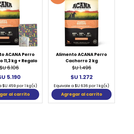
to ACANA Perro
Alimento ACANA Perro
 11,3 kg + Regalo
Cachorro 2 kg
$U 6.106
$U 1.496
$U 5.190
$U 1.272
a $U 459 por 1 kg(s)
Equivale a $U 636 por 1 kg(s)
ar al carrito
Agregar al carrito
20%
20%
OFF
OFF
to ASTRO Perro
Alimento ASTRO Perro
o Raza Pequeña
Adulto Selection 14 kg + 3