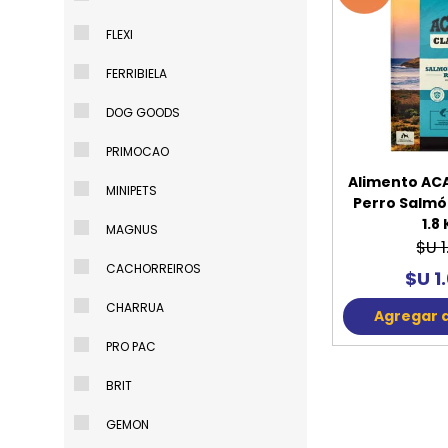
FLEXI
FERRIBIELA
DOG GOODS
PRIMOCAO
Alimento ACA
MINIPETS
Perro Salmó
1.8
MAGNUS
$U 1
CACHORREIROS
$U 1
CHARRUA
Agregar a
PRO PAC
1
BRIT
O
Alimento A
GEMON
Receta de Av