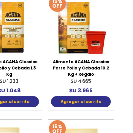
15%
OFF
o ACANA Classics
Alimento ACANA Classics
ollo y Cebada 1.8
Perro Pollo y Cebada 10.2
Kg
Kg + Regalo
$U 1.233
$U 4.665
$U 1.048
$U 3.965
ar al carrito
Agregar al carrito
15%
OFF