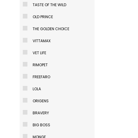
Reg
TASTE OF THE WILD
$U 5
OLD PRINCE
$U 5
Equivale a $U 4
THE GOLDEN CHOICE
Agregar a
VITTAMAX
VET LIFE
RIMOPET
2
O
Alimento A
FREEFARO
Junior Cacho
Reg
LOLA
$U 2
ORIGENS
$U 2
BRAVERY
Equivale a $U 1
Agregar a
BIG BOSS
MONGE