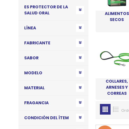
ES PROTECTOR DE LA
JUGUETES
TRAN
SALUD ORAL
ALIMENTOS
SECOS
COMEDEROS Y BEBEDE
CAMA
LÍNEA
ROPA
FABRICANTE
SABOR
MODELO
COLLARES,
ARNESES Y
MATERIAL
CORREAS
FRAGANCIA
Ord
CONDICIÓN DEL ÍTEM