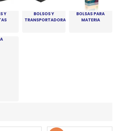
REE CATS
S Y
BOLSOS Y
BOLSAS PARA
TAS
TRANSPORTADORAS
MATERIA
REE DOGS
DIGREE
A
YAL CANIN
r todas