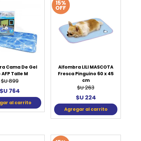
15%
OFF
ra Cama De Gel
Alfombra LILI MASCOTA
o AFP Talle M
Fresca Pinguino 60 x 45
cm
$U 899
$U 263
$U 764
$U 224
ar al carrito
Agregar al carrito