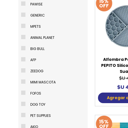
15%
PAWISE
OFF
GENERIC
MPETS
ANIMAL PLANET
BIG BULL
Alfombra P
AFP
PEPITO Silic
Sua
ZEEDOG
$U 
MIMI MASCOTA
$U 
FOFOS
Agregar a
DOG TOY
PET SUPPLIES
15%
OFF
AKIO