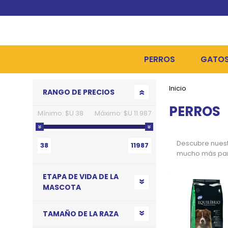
PERROS
GATO
Inicio
Go to top
RANGO DE PRECIOS
ALIMENTOS SECOS
ALIME
PERROS
Mínimo:
$U 38
Máximo:
$U 11.987
ALIMENTOS HÚMEDOS Y
ALIME
HIGIENE, PELUQUERÍA Y
ARENA
Descubre nuest
38
11987
mucho más para 
CAMAS Y CASETAS
HIGIE
ETAPA DE VIDA DE LA
BOLSOS Y TRANSPORT
COME
MASCOTA
BOLSAS PARA MATERIA
JUGUE
TAMAÑO DE LA RAZA
COLLARES, ARNESES Y 
COLLA