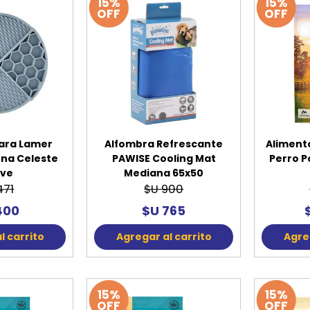
15%
15%
OFF
OFF
ara Lamer
Alfombra Refrescante
Aliment
ona Celeste
PAWISE Cooling Mat
Perro P
ve
Mediana 65x50
471
$U 900
400
$U 765
l carrito
Agregar al carrito
Agreg
15%
15%
OFF
OFF