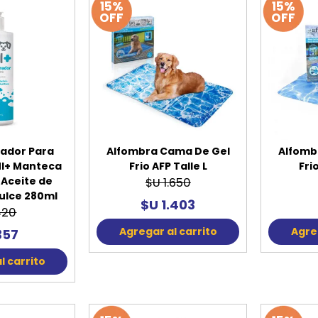
15%
15%
OFF
OFF
ador Para
Alfombra Cama De Gel
Alfomb
I+ Manteca
Frio AFP Talle L
Fri
 Aceite de
$U 1.650
ulce 280ml
$U 1.403
420
Agregar al carrito
Agreg
357
l carrito