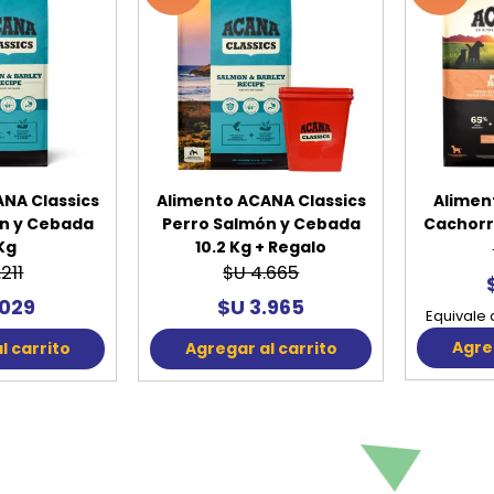
NA Classics
Alimento ACANA Classics
Alimen
n y Cebada
Perro Salmón y Cebada
Cachorro
 Kg
10.2 Kg + Regalo
.211
$U 4.665
.029
$U 3.965
Equivale 
Agreg
l carrito
Agregar al carrito
5%
15%
FF
OFF
CANA Perro
Alimento ACANA Perro
Alimen
es 11,3 kg +
Receta de Aves 5,9 kg
Adult