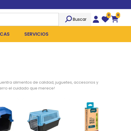
0
0
Buscar
Wishlist
Carrito
CAS
SERVICIOS
OST
Sociedad
TICIDAS
ILIBRIO
Peluquería
 ROPA QUIRÚRGICA
OFRESH
Emergencias
ntra alimentos de calidad, juguetes, accesorios y
perro el cuidado que merece!
ANPLUS
Exámenes Clínicos
D
Cirugías Coordinadas
TRO
X