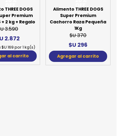
20%
20%
OFF
OFF
to THREE DOGS
Super Premium
5 + 2 kg + Regalo
U 3.590
U 2.872
 $U 169 por 1 kg(s)
ar al carrito
Alimento THREE DOGS
Super Premium
Cachorro Raza Pequeña
1Kg
$U 370
$U 296
Agregar al carrito