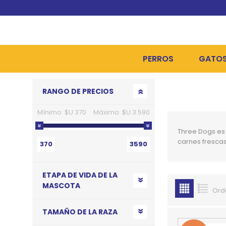
PERROS
GATO
Go to top
RANGO DE PRECIOS
ALIMENTOS SECOS
ALIME
Mínimo:
$U 370
Máximo:
$U 3.590
ALIMENTOS HÚMEDOS Y
ALIME
Three Dogs es 
HIGIENE, PELUQUERÍA Y
ARENA
carnes frescas
370
3590
CAMAS Y CASETAS
HIGIE
ETAPA DE VIDA DE LA
BOLSOS Y TRANSPORT
COME
MASCOTA
Ord
BOLSAS PARA MATERIA
JUGUE
TAMAÑO DE LA RAZA
COLLARES, ARNESES Y 
COLLA