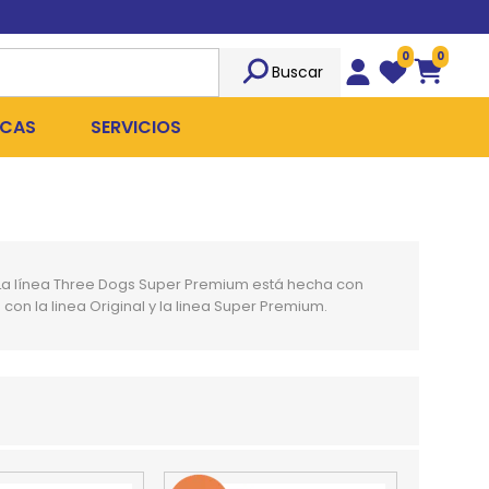
0
0
Buscar
Wishlist
Carrito
CAS
SERVICIOS
OST
Sociedad
TICIDAS
ILIBRIO
Peluquería
 La línea Three Dogs Super Premium está hecha con
 ROPA QUIRÚRGICA
OFRESH
Emergencias
con la linea Original y la linea Super Premium.
ANPLUS
Exámenes Clínicos
D
Cirugías Coordinadas
TRO
X