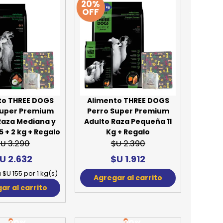
20%
OFF
REE CATS
REE DOGS
DIGREE
YAL CANIN
r todas
to THREE DOGS
Alimento THREE DOGS
Super Premium
Perro Super Premium
Raza Mediana y
Adulto Raza Pequeña 11
 + 2 kg + Regalo
Kg + Regalo
U 3.290
$U 2.390
U 2.632
$U 1.912
 $U 155 por 1 kg(s)
Agregar al carrito
ar al carrito