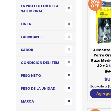
20%
OFF
ES PROTECTOR DE LA
JUGUETES
TRAN
SALUD ORAL
COMEDEROS Y BEBEDE
CAMA
LÍNEA
ROPA
FABRICANTE
SABOR
Alimento
Perro Ori
Raza Medi
CONDICIÓN DEL ÍTEM
20 + 2 
$U
PESO NETO
$U
Equivale a $
PESO DE LA UNIDAD
Agregar
MARCA