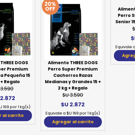
20%
OFF
Alimen
Perro 
Senior 1
$
$
Equivale a
Agreg
 THREE DOGS
Alimento THREE DOGS
per Premium
Perro Super Premium
za Pequeña 15
Cachorros Razas
 + Regalo
Medianas y Grandes 15 +
2 kg + Regalo
 3.590
$U 3.590
 2.872
$U 2.872
U 169 por 1 kg(s)
Equivale a $U 169 por 1 kg(s)
 al carrito
Agregar al carrito