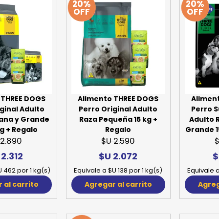
20%
20%
OFF
OFF
SPORTADORAS
TH
ROS
S
TH
PE
RO
Ve
 THREE DOGS
Alimento THREE DOGS
Alimen
ginal Adulto
Perro Original Adulto
Perro 
ana y Grande
Raza Pequeña 15 kg +
Adulto 
kg + Regalo
Regalo
Grande 15
 2.890
$U 2.590
$
 2.312
$U 2.072
$
U 462 por 1 kg(s)
Equivale a $U 138 por 1 kg(s)
Equivale a
 al carrito
Agregar al carrito
Agreg