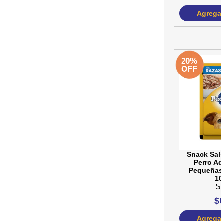
Agregar
20%
OFF
Snack Sa
Perro A
Pequeñas
1
$
$
Agregar