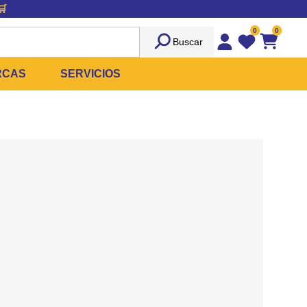
🛒
0
0
Buscar
Wishlist
Carrito
RCAS
SERVICIOS
OST
Sociedad
PATICIDAS
UILIBRIO
Peluquería
 Y ROPA QUIRÚRGICA
OFRESH
Emergencias
ANPLUS
Exámenes Clínicos
YD
Cirugías Coordinadas
TRO
AX
REE CATS