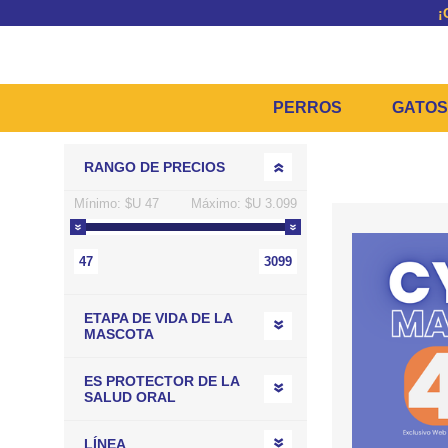
¡
PERROS
GATOS
Go to top
RANGO DE PRECIOS
ALIMENTOS SECOS
ALIM
Mínimo:
$U 47
Máximo:
$U 3.099
ALIMENTOS HÚMEDOS Y
ALIM
HIGIENE, PELUQUERÍA 
ARENA
47
3099
CAMAS Y CASETAS
HIGIE
ETAPA DE VIDA DE LA
BOLSOS Y TRANSPORT
COME
MASCOTA
BOLSAS PARA MATERIA
JUGU
ES PROTECTOR DE LA
COLLARES, ARNESES Y
COLLA
SALUD ORAL
JUGUETES
TRAN
LÍNEA