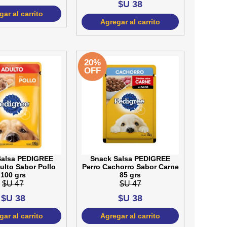
$U 38
ar al carrito
Agregar al carrito
20%
OFF
Salsa PEDIGREE
Snack Salsa PEDIGREE
ulto Sabor Pollo
Perro Cachorro Sabor Carne
100 grs
85 grs
$U 47
$U 47
$U 38
$U 38
ar al carrito
Agregar al carrito