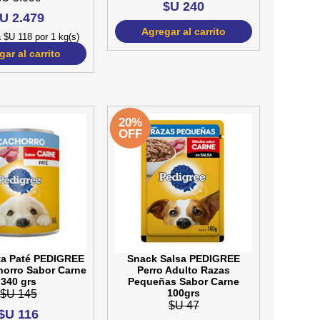
$U 240
U 2.479
Agregar al carrito
 $U 118 por 1 kg(s)
ar al carrito
20%
OFF
ta Paté PEDIGREE
Snack Salsa PEDIGREE
horro Sabor Carne
Perro Adulto Razas
340 grs
Pequeñas Sabor Carne
$U 145
100grs
$U 47
$U 116