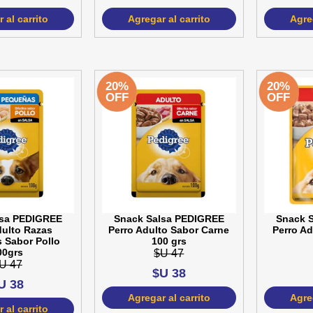
 al carrito
Agregar al carrito
Agreg
20%
20%
OFF
OFF
lsa PEDIGREE
Snack Salsa PEDIGREE
Snack 
dulto Razas
Perro Adulto Sabor Carne
Perro Ad
 Sabor Pollo
100 grs
00grs
$U 47
U 47
$U 38
U 38
Agregar al carrito
Agreg
 al carrito