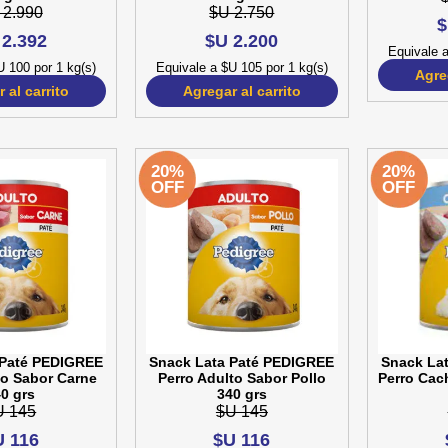
 2.990
$U 2.750
$
 2.392
$U 2.200
Equivale a
U 100 por 1 kg(s)
Equivale a $U 105 por 1 kg(s)
Agreg
 al carrito
Agregar al carrito
20%
20%
OFF
OFF
 Paté PEDIGREE
Snack Lata Paté PEDIGREE
Snack La
to Sabor Carne
Perro Adulto Sabor Pollo
Perro Cac
0 grs
340 grs
U 145
$U 145
U 116
$U 116