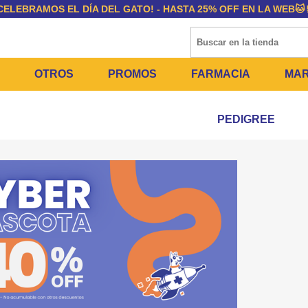
CELEBRAMOS EL DÍA DEL GATO! - HASTA 25% OFF EN LA WEB🐱
OTROS
PROMOS
FARMACIA
MA
ENTOS SECOS
DÍA DEL GATO
MEDICAMENTOS
PEDIGREE
FR
 SNACKS
ENTOS HÚMEDOS Y SNACKS
PERROS
PULGUICIDAS Y GARRA
EQ
Y COSMÉTICA
S SANITARIAS
GATOS
COLLARES ISABELINOS
BI
NE Y BAÑOS
OUTLET
GR
ADORAS
DEROS Y BEBEDEROS
N
ETES Y RASCADORES
AS
 CORREAS
RES Y ACCESORIOS
M
SPORTADORAS
TH