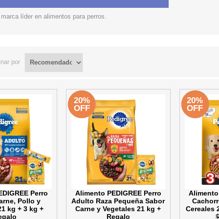
ROS
S
TH
marca líder en alimentos para perros.
PE
RO
nar por
Ve
20%
20%
OFF
OFF
EDIGREE Perro
Alimento PEDIGREE Perro
Alimento
rne, Pollo y
Adulto Raza Pequeña Sabor
Cachorr
21 kg + 3 kg +
Carne y Vegetales 21 kg +
Cereales 
egalo
Regalo