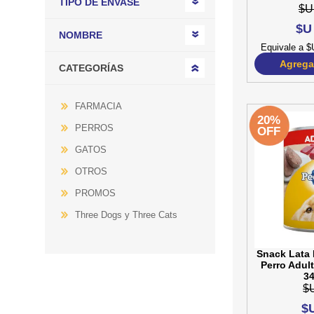
TIPO DE ENVASE
$U
$U
NOMBRE
Equivale a $
Agregar
CATEGORÍAS
FARMACIA
20%
PERROS
OFF
GATOS
OTROS
PROMOS
Three Dogs y Three Cats
Snack Lata
Perro Adul
34
$
$