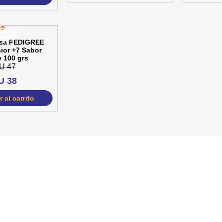
lsa PEDIGREE
ior +7 Sabor
 100 grs
U 47
U 38
 al carrito