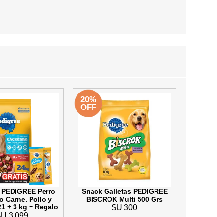
REE DOGS
DIGREE
YAL CANIN
r todas
20%
OFF
 PEDIGREE Perro
Snack Galletas PEDIGREE
o Carne, Pollo y
BISCROK Multi 500 Grs
21 + 3 kg + Regalo
$U 300
$U 3.099