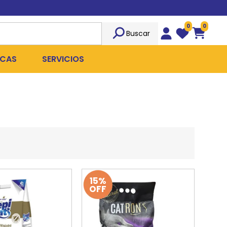
0
0
Buscar
Wishlist
Carrito
CAS
SERVICIOS
OST
Sociedad
TICIDAS
ILIBRIO
Peluquería
 ROPA QUIRÚRGICA
OFRESH
Emergencias
ANPLUS
Exámenes Clínicos
D
Cirugías Coordinadas
15%
OFF
TRO
X