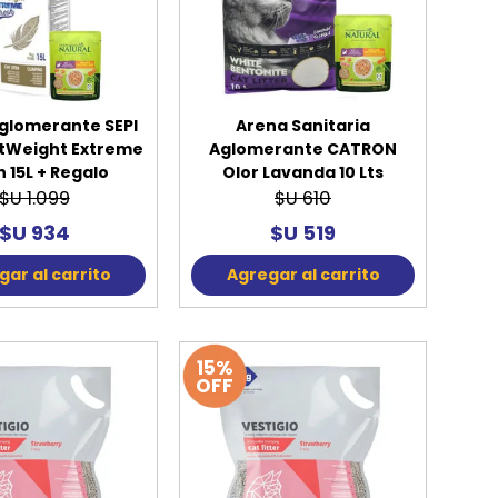
REE CATS
REE DOGS
glomerante SEPI
Arena Sanitaria
DIGREE
htWeight Extreme
Aglomerante CATRON
h 15L + Regalo
Olor Lavanda 10 Lts
YAL CANIN
$U 1.099
$U 610
r todas
$U 934
$U 519
ar al carrito
Agregar al carrito
15%
OFF