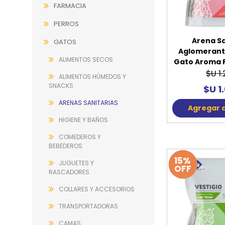
FARMACIA
PERROS
Arena Sa
GATOS
Aglomerant
ALIMENTOS SECOS
Gato Aroma Fr
$U 1
ALIMENTOS HÚMEDOS Y
SNACKS
$U 1
ARENAS SANITARIAS
Agregar a
HIGIENE Y BAÑOS
COMEDEROS Y
BEBEDEROS
15%
JUGUETES Y
OFF
RASCADORES
COLLARES Y ACCESORIOS
TRANSPORTADORAS
CAMAS