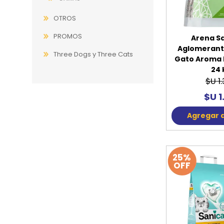
OTROS
PROMOS
Arena Sa
Aglomerant
Three Dogs y Three Cats
Gato Aroma 
24 
$U 1
$U 1
Agregar a
25%
OFF