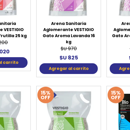
nitaria
Arena Sanitaria
Are
e VESTIGIO
Aglomerante VESTIGIO
Aglome
utilla 25 kg
Gato Aroma Lavanda 16
Gato Ar
kg
.200
$U 970
.020
$U 825
l carrito
Agregar al carrito
Agreg
15%
15%
OFF
OFF