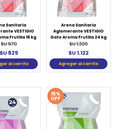
na Sanitaria
Arena Sanitaria
rante VESTIGIO
Aglomerante VESTIGIO
ma Frutilla 16 kg
Gato Aroma Frutilla 24 kg
$U 970
$U 1.320
$U 825
$U 1.122
ar al carrito
Agregar al carrito
15%
OFF