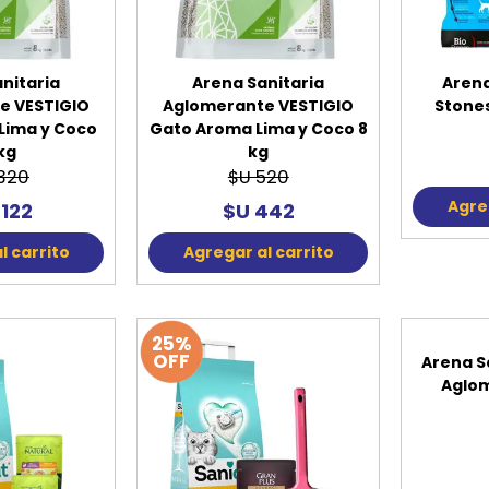
nitaria
Arena Sanitaria
Arena
e VESTIGIO
Aglomerante VESTIGIO
Stones
Lima y Coco
Gato Aroma Lima y Coco 8
kg
kg
.320
$U 520
Agreg
.122
$U 442
l carrito
Agregar al carrito
25%
OFF
Arena S
Aglom