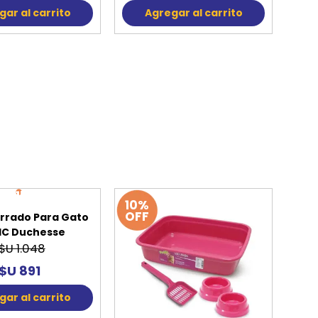
ar al carrito
Agregar al carrito
15%
10%
OFF
OFF
rrado Para Gato
IC Duchesse
$U 1.048
$U 891
ar al carrito