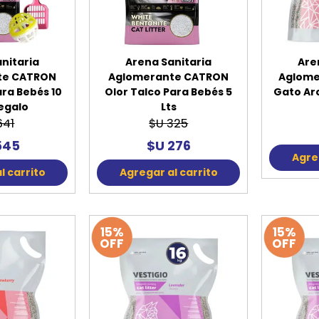
nitaria
Arena Sanitaria
Are
te CATRON
Aglomerante CATRON
Aglome
ara Bebés 10
Olor Talco Para Bebés 5
Gato Aro
Regalo
Lts
641
$U 325
545
$U 276
Agreg
l carrito
Agregar al carrito
15%
15%
OFF
OFF