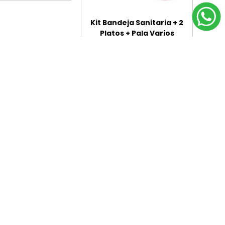
Kit Bandeja Sanitaria + 2
Platos + Pala Varios
Colores
$U 362
$U 326
Agregar al carrito