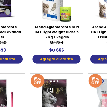
SPORTADORAS
TH
ROS
S
TH
omerante
Arena Aglomerante SEPI
Arena A
PE
ma Lavanda
CAT LightWeight Classic
CAT Lig
Lts
12 kg + Regalo
Fres
RO
.050
$U 784
Ve
893
$U 666
l carrito
Agregar al carrito
Agreg
15%
15%
OFF
OFF