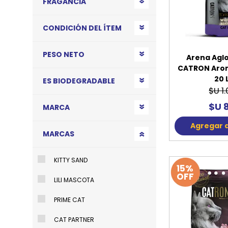
FRAGANCIA
JUGUETES
TRAN
CONDICIÓN DEL ÍTEM
COMEDEROS Y BEBEDE
CAMA
PESO NETO
Arena Agl
ROPA
CATRON Aro
20 
ES BIODEGRADABLE
$U 1
$U 
MARCA
Agregar a
MARCAS
KITTY SAND
15%
OFF
LILI MASCOTA
PRIME CAT
CAT PARTNER