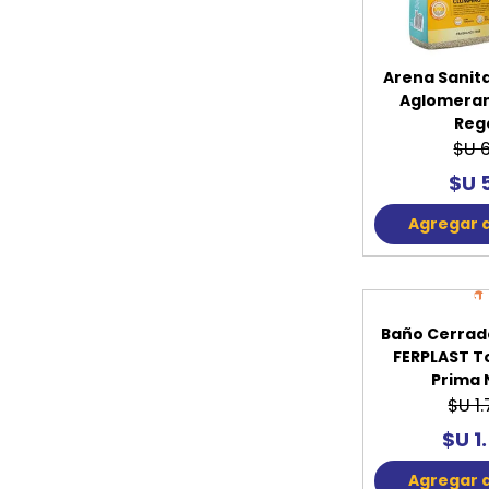
Arena Sanita
Aglomerant
Reg
$U 
$U 
Agregar a
1
O
Baño Cerrad
FERPLAST T
Prima 
$U 1
$U 1
Agregar a