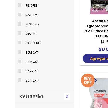
RIMOPET
CATRON
Arena Sa
VESTIGIO
Aglomeran
Olor Talco P
VIPETOP
Lts + 
$U 
BIOSTONES
$U 
EQUICAT
Agregar a
FERPLAST
SANICAT
15%
SEPI CAT
OFF
CATEGORÍAS