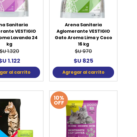
na Sanitaria
Arena Sanitaria
rante VESTIGIO
Aglomerante VESTIGIO
oma Lavanda 24
Gato Aroma Lima y Coco
kg
16 kg
$U 1.320
$U 970
$U 1.122
$U 825
ar al carrito
Agregar al carrito
10%
OFF