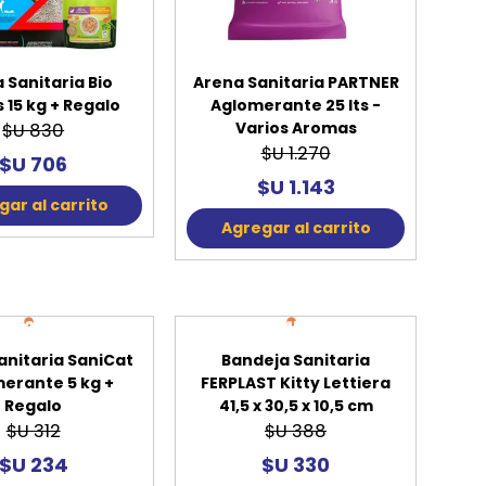
 Sanitaria Bio
Arena Sanitaria PARTNER
 15 kg + Regalo
Aglomerante 25 lts -
Varios Aromas
$U 830
$U 1.270
$U 706
$U 1.143
ar al carrito
Agregar al carrito
25%
15%
OFF
OFF
anitaria SaniCat
Bandeja Sanitaria
erante 5 kg +
FERPLAST Kitty Lettiera
Regalo
41,5 x 30,5 x 10,5 cm
$U 312
$U 388
$U 234
$U 330