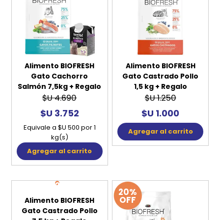
Alimento BIOFRESH
Alimento BIOFRESH
Gato Cachorro
Gato Castrado Pollo
Salmón 7,5kg + Regalo
1,5 kg + Regalo
$U 4.690
$U 1.250
$U 3.752
$U 1.000
Equivale a $U 500 por 1
Agregar al carrito
kg(s)
Agregar al carrito
20%
20%
OFF
OFF
Alimento BIOFRESH
Gato Castrado Pollo