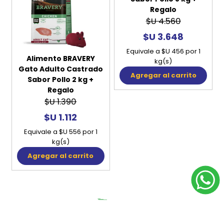
Regalo
$U 4.560
$U 3.648
Equivale a $U 456 por 1
Alimento BRAVERY
kg(s)
Gato Adulto Castrado
Agregar al carrito
Sabor Pollo 2 kg +
Regalo
$U 1.390
$U 1.112
Equivale a $U 556 por 1
kg(s)
Agregar al carrito