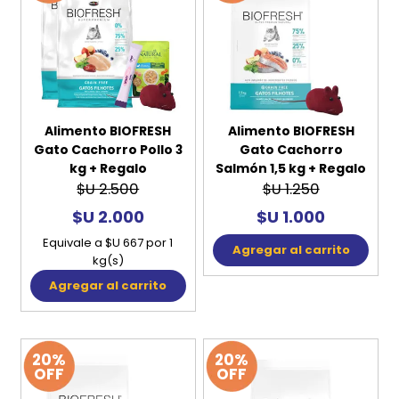
Alimento BIOFRESH
Alimento BIOFRESH
Gato Cachorro Pollo 3
Gato Cachorro
kg + Regalo
Salmón 1,5 kg + Regalo
$U 2.500
$U 1.250
$U 2.000
$U 1.000
Equivale a $U 667 por 1
Agregar al carrito
kg(s)
Agregar al carrito
20%
20%
OFF
OFF