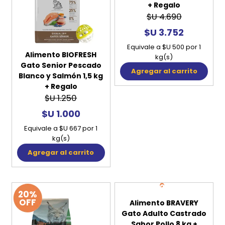
+ Regalo
$U 4.690
$U 3.752
Equivale a $U 500 por 1
Alimento BIOFRESH
kg(s)
Gato Senior Pescado
Agregar al carrito
Blanco y Salmón 1,5 kg
+ Regalo
$U 1.250
$U 1.000
Equivale a $U 667 por 1
kg(s)
Agregar al carrito
20%
20%
OFF
OFF
Alimento BRAVERY
Gato Adulto Castrado
Sabor Pollo 8 kg +