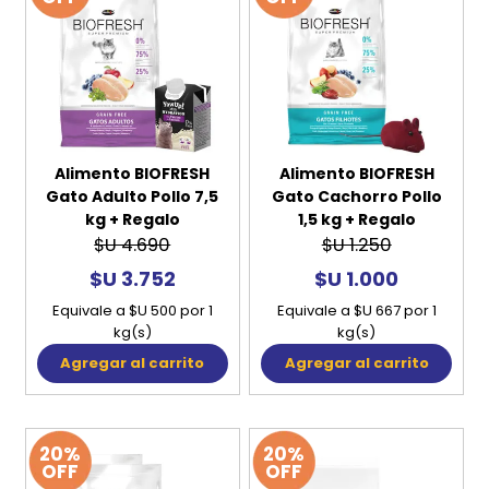
Alimento BIOFRESH
Alimento BIOFRESH
Gato Adulto Pollo 7,5
Gato Cachorro Pollo
kg + Regalo
1,5 kg + Regalo
$U 4.690
$U 1.250
$U 3.752
$U 1.000
Equivale a $U 500 por 1
Equivale a $U 667 por 1
kg(s)
kg(s)
Agregar al carrito
Agregar al carrito
20%
20%
OFF
OFF