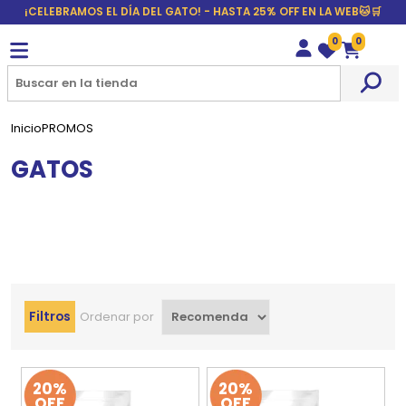
¡CELEBRAMOS EL DÍA DEL GATO! - HASTA 25% OFF EN LA WEB🐱🛒
0
0
Wishlist
Carrito
Inicio
PROMOS
GATOS
Filtros
Ordenar por
20%
20%
OFF
OFF