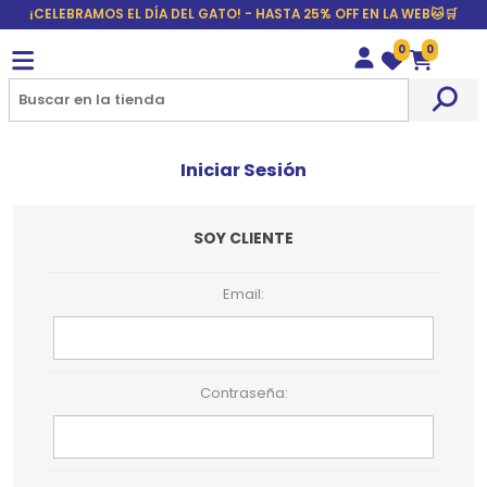
¡CELEBRAMOS EL DÍA DEL GATO! - HASTA 25% OFF EN LA WEB🐱🛒
0
0
Wishlist
Carrito
Iniciar Sesión
SOY CLIENTE
Email:
Contraseña: