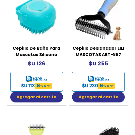
Cepillo De Baño Para
Cepillo Deslanador LILI
Mascotas Silicona
MASCOTAS ABT-867
$U 126
$U 255
$U 113
$U 230
10% OFF
10% OFF
Agregar al carrito
Agregar al carrito