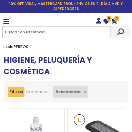
10% OFF: VISA y MASTERCARD BROU | ENVÍOS EN EL DÍA A MVD Y
ALREDEDORES
0
0
Wishlist
Carrito
Inicio
PERROS
HIGIENE, PELUQUERÍA Y
COSMÉTICA
Filtros
Ordenar por