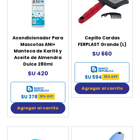
Acondicionador Para
Cepillo Cardas
Mascotas ANI+
FERPLAST Grande (L)
Manteca de Karité y
$U 660
Aceite de Almendra
Dulce 280ml
$U 420
$U 594
10% OFF
Agregar al carrito
$U 378
10% OFF
Agregar al carrito