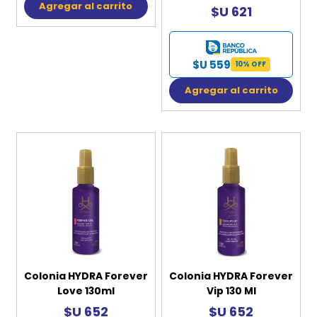
Agregar al carrito
$U 621
$U 559
10% OFF
Agregar al carrito
Colonia HYDRA Forever
Colonia HYDRA Forever
Love 130ml
Vip 130 Ml
$U 652
$U 652