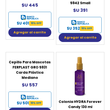
5942 Small
$U 445
$U 391
$U 401
10% OFF
$U 352
10% OFF
Agregar al carrito
Agregar al carrito
Cepillo Para Mascotas
FERPLAST GRO 5931
Carda Plástica
Mediano
$U 557
Colonia HYDRA Forever
$U 501
10% OFF
Candy 130 ml