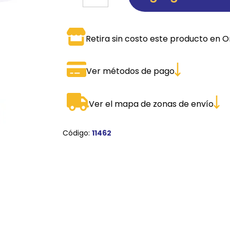
SPORTADORAS
TH
ROS
S
TH
Retira sin costo este producto en O
PE
Ver métodos de pago
RO
Ve
Ver el mapa de zonas de envío
Código:
11462