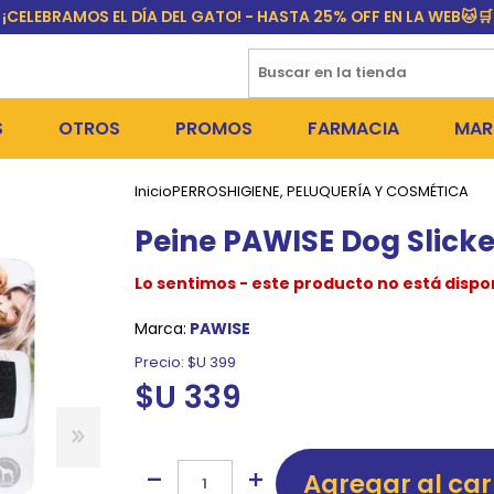
¡CELEBRAMOS EL DÍA DEL GATO! - HASTA 25% OFF EN LA WEB🐱🛒
S
OTROS
PROMOS
FARMACIA
MAR
Inicio
PERROS
HIGIENE, PELUQUERÍA Y COSMÉTICA
NTOS SECOS
DÍA DEL GATO
MEDICAMENTOS
FR
Peine PAWISE Dog Slicke
 SNACKS
NTOS HÚMEDOS Y SNACKS
PERROS
PULGUICIDAS Y GARRAPA
EQU
Lo sentimos - este producto no está dispo
 COSMÉTICA
S SANITARIAS
GATOS
COLLARES ISABELINOS Y
BI
Marca:
PAWISE
NE Y BAÑOS
OUTLET
GR
Precio:
$U 399
$U 339
ADORAS
DEROS Y BEBEDEROS
NY
TES Y RASCADORES
AS
Agregar al car
CORREAS
RES Y ACCESORIOS
MA