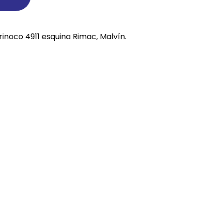
REE CATS
REE DOGS
rinoco 4911 esquina Rimac, Malvín.
DIGREE
YAL CANIN
r todas