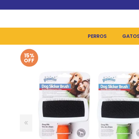
PERROS
GATO
15%
ALIMENTOS SECOS
ALIME
OFF
ALIMENTOS HÚMEDOS Y
ALIME
HIGIENE, PELUQUERÍA Y
ARENA
CAMAS Y CASETAS
HIGIE
BOLSOS Y TRANSPORT
COME
BOLSAS PARA MATERIA
JUGUE
COLLARES, ARNESES Y 
COLLA