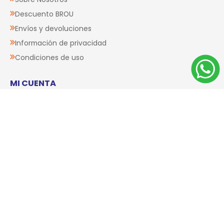
Descuento BROU
Envíos y devoluciones
Información de privacidad
Condiciones de uso
MI CUENTA
Datos personales
Órdenes
Direcciones
Carrito
Wishlist
SERVICIOS AL CLIENTE
Contacto
Buscar
Productos vistos recientemente