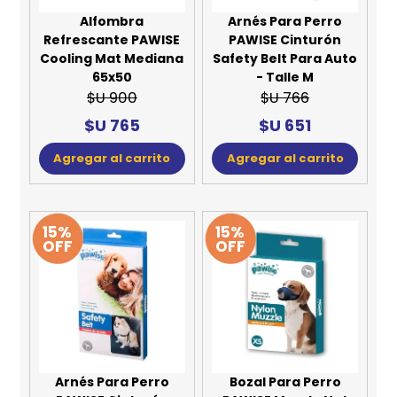
Alfombra
Arnés Para Perro
Refrescante PAWISE
PAWISE Cinturón
Cooling Mat Mediana
Safety Belt Para Auto
65x50
- Talle M
$U 900
$U 766
$U 765
$U 651
Agregar al carrito
Agregar al carrito
15%
15%
OFF
OFF
Arnés Para Perro
Bozal Para Perro