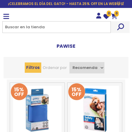
¡CELEBRAMOS EL DÍA DEL GATO! - HASTA 25% OFF EN LA WEB🐱🛒
0
0
Wishlist
Carrito
PAWISE
Filtros
Ordenar por
15%
15%
OFF
OFF