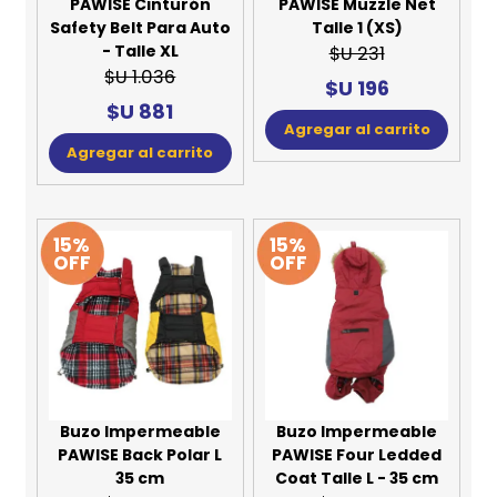
PAWISE Cinturón
PAWISE Muzzle Net
Safety Belt Para Auto
Talle 1 (XS)
- Talle XL
$U 231
$U 1.036
$U 196
$U 881
Agregar al carrito
Agregar al carrito
15%
15%
OFF
OFF
Buzo Impermeable
Buzo Impermeable
PAWISE Back Polar L
PAWISE Four Ledded
35 cm
Coat Talle L - 35 cm