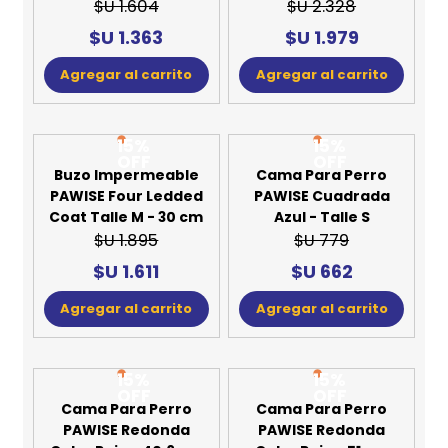
$U 1.604
$U 2.328
$U 1.363
$U 1.979
Agregar al carrito
Agregar al carrito
15%
15%
OFF
OFF
Buzo Impermeable
Cama Para Perro
PAWISE Four Ledded
PAWISE Cuadrada
Coat Talle M - 30 cm
Azul - Talle S
$U 1.895
$U 779
$U 1.611
$U 662
Agregar al carrito
Agregar al carrito
15%
15%
OFF
OFF
Cama Para Perro
Cama Para Perro
PAWISE Redonda
PAWISE Redonda