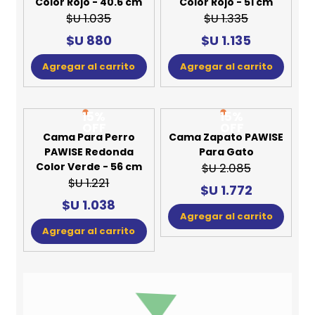
Color Rojo - 40.6 cm
Color Rojo - 51 cm
$U 1.035
$U 1.335
$U 880
$U 1.135
Agregar al carrito
Agregar al carrito
15%
15%
OFF
OFF
Cama Para Perro
Cama Zapato PAWISE
PAWISE Redonda
Para Gato
Color Verde - 56 cm
$U 2.085
$U 1.221
$U 1.772
$U 1.038
Agregar al carrito
Agregar al carrito