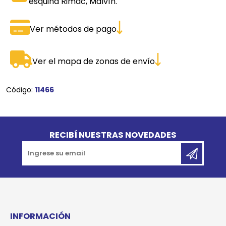
esquina Rimac, Malvín.
Ver métodos de pago
Ver el mapa de zonas de envío
Código:
11466
Go to top
RECIBÍ NUESTRAS NOVEDADES
INFORMACIÓN