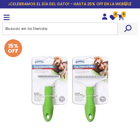
¡CELEBRAMOS EL DÍA DEL GATO! - HASTA 25% OFF EN LA WEB🐱🛒
0
0
Wishlist
Carrito
15%
OFF