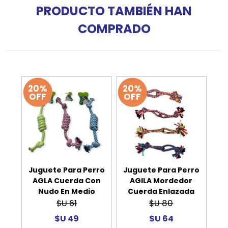
PRODUCTO TAMBIÉN HAN
COMPRADO
20%
20%
OFF
OFF
Juguete Para Perro
Juguete Para Perro
AGLA Cuerda Con
AGILA Mordedor
Nudo En Medio
Cuerda Enlazada
$U 61
$U 80
$U 49
$U 64