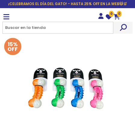
¡CELEBRAMOS EL DÍA DEL GATO! - HASTA 25% OFF EN LA WEB🐱🛒
0
0
Wishlist
Carrito
15%
OFF