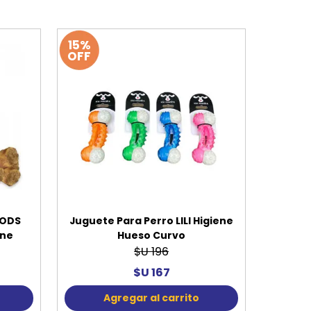
15%
OFF
OODS
Juguete Para Perro LILI Higiene
rne
Hueso Curvo
$U 196
$U 167
Agregar al carrito