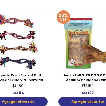
20%
OFF
guete Para Perro AGILA
Hueso Roll 5-20 DOG G
dedor Cuerda Enlazada
Medium Colágeno Ca
$U 80
$U 159
$U 64
$U 127
Agregar al carrito
Agregar al carrito