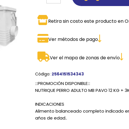
SPORTADORAS
TH
Retira sin costo este producto en O
ROS
S
TH
PE
Ver métodos de pago
RO
Ver el mapa de zonas de envío
Ve
Código:
2564151534343
:::PROMOCIÓN DISPONIBLE:::
NUTRIQUE PERRO ADULTO MB PAVO 12 KG + 
INDICACIONES
Alimento balanceado completo indicado en 
años de edad..