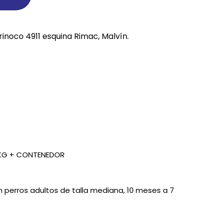
REE CATS
rinoco 4911 esquina Rimac, Malvín.
REE DOGS
DIGREE
YAL CANIN
r todas
3KG + CONTENEDOR
perros adultos de talla mediana, 10 meses a 7