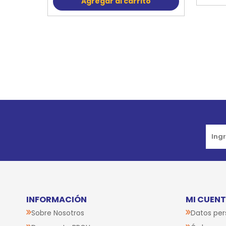
Agregar al carrito
Go to top
INFORMACIÓN
MI CUEN
Sobre Nosotros
Datos per