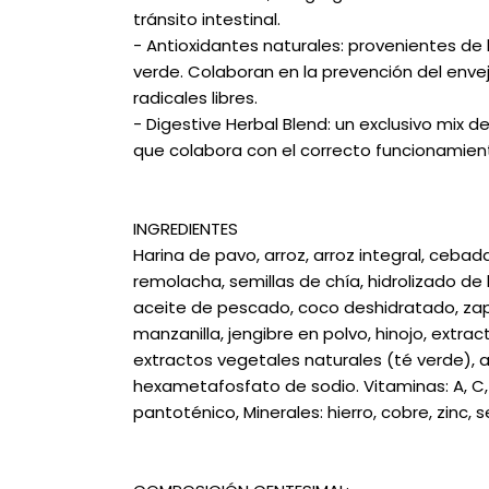
tránsito intestinal.
- Antioxidantes naturales: provenientes de l
verde. Colaboran en la prevención del enveje
radicales libres.
- Digestive Herbal Blend: un exclusivo mix de
que colabora con el correcto funcionamient
INGREDIENTES
Harina de pavo, arroz, arroz integral, cebad
remolacha, semillas de chía, hidrolizado d
aceite de pescado, coco deshidratado, zapa
manzanilla, jengibre en polvo, hinojo, extrac
extractos vegetales naturales (té verde), a
hexametafosfato de sodio. Vitaminas: A, C, D3,
pantoténico, Minerales: hierro, cobre, zinc, 