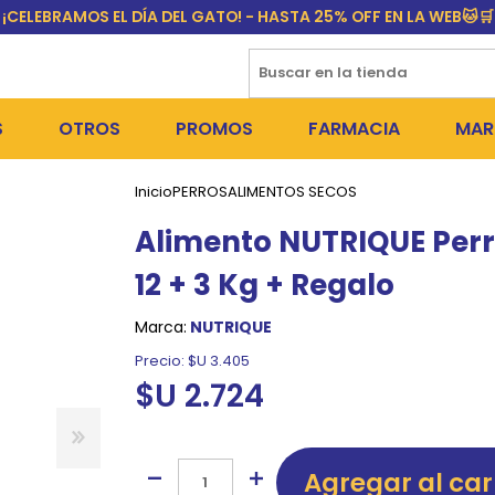
¡CELEBRAMOS EL DÍA DEL GATO! - HASTA 25% OFF EN LA WEB🐱🛒
S
OTROS
PROMOS
FARMACIA
MAR
Inicio
PERROS
ALIMENTOS SECOS
NTOS SECOS
DÍA DEL GATO
MEDICAMENTOS
FR
Alimento NUTRIQUE Perr
 SNACKS
NTOS HÚMEDOS Y SNACKS
PERROS
PULGUICIDAS Y GARRAPA
EQU
12 + 3 Kg + Regalo
 COSMÉTICA
S SANITARIAS
GATOS
COLLARES ISABELINOS Y
BI
Marca:
NUTRIQUE
NE Y BAÑOS
OUTLET
GR
Precio:
$U 3.405
$U 2.724
ADORAS
DEROS Y BEBEDEROS
NY
TES Y RASCADORES
AS
Agregar al car
CORREAS
RES Y ACCESORIOS
MA