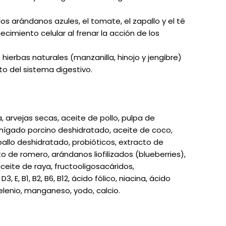
os arándanos azules, el tomate, el zapallo y el té
cimiento celular al frenar la acción de los
 hierbas naturales (manzanilla, hinojo y jengibre)
o del sistema digestivo.
a, arvejas secas, aceite de pollo, pulpa de
e hígado porcino deshidratado, aceite de coco,
llo deshidratado, probióticos, extracto de
to de romero, arándanos liofilizados (blueberries),
ceite de raya, fructooligosacáridos,
 E, B1, B2, B6, B12, ácido fólico, niacina, ácido
selenio, manganeso, yodo, calcio.