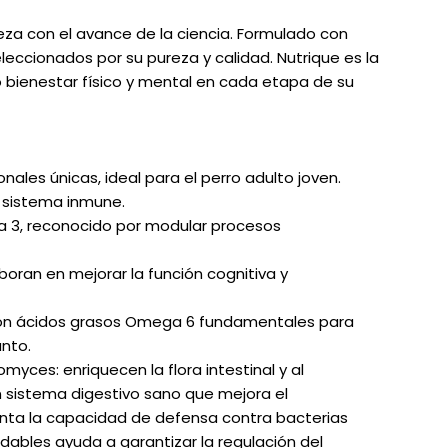
eza con el avance de la ciencia. Formulado con
eccionados por su pureza y calidad. Nutrique es la
ro bienestar físico y mental en cada etapa de su
nales únicas, ideal para el perro adulto joven.
l sistema inmune.
a 3, reconocido por modular procesos
boran en mejorar la función cognitiva y
d con ácidos grasos Omega 6 fundamentales para
anto.
yces: enriquecen la flora intestinal y al
 sistema digestivo sano que mejora el
nta la capacidad de defensa contra bacterias
udables ayuda a garantizar la regulación del