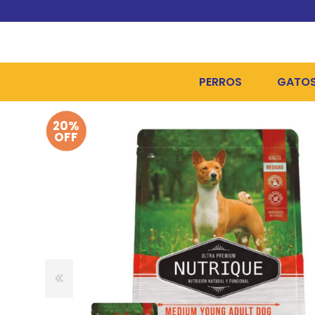
PERROS
GATO
20%
ALIMENTOS SECOS
ALIME
OFF
ALIMENTOS HÚMEDOS Y
ALIME
HIGIENE, PELUQUERÍA Y
ARENA
CAMAS Y CASETAS
HIGIE
BOLSOS Y TRANSPORT
COME
BOLSAS PARA MATERIA
JUGUE
COLLARES, ARNESES Y 
COLLA