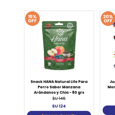
15%
20%
OFF
OFF
Snack HANA Natural Life Para
Ju
Perro Sabor Manzana
Mor
Arándanos y Chia - 80 grs
$U 146
$U 124