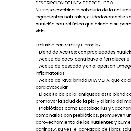
DESCRIPCION DE LINEA DE PRODUCTO
Nutrique combina la sabiduría de la natural
ingredientes naturales, cuidadosamente sel
nutrición natural única que brinda a su per
vida.
Exclusivo con Vitality Complex
- Blend de Aceites: con propiedades nutricio
- Aceite de coco: contribuye a fortalecer e
- Aceite de pescado y chía: aportan Omeg
inflamatorios.
- Aceite de raya: brinda DHA y EPA, que cola
cardiovascular.
- El aceite de pollo: enriquece este blen
promover la salud de la piel y el brillo del m
- Probióticos como Lactobacillus y Saccharom
combinarlos con prebióticos, promueven un
aprovechamiento de los nutrientes y aume
dañinas.A su vez, el agregado de fibras sal