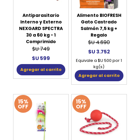
Antiparasitario
Alimento BIOFRESH
Interno y Externo
Gato Castrado
NEXGARD SPECTRA
Salmón 7,5 kg +
30 a 60 kg - 1
Regalo
Comprimido
$U 4.690
$U 749
$U 3.752
$U 599
Equivale a $U 500 por 1
kg(s)
Agregar al carrito
Agregar al carrito
15%
15%
OFF
OFF