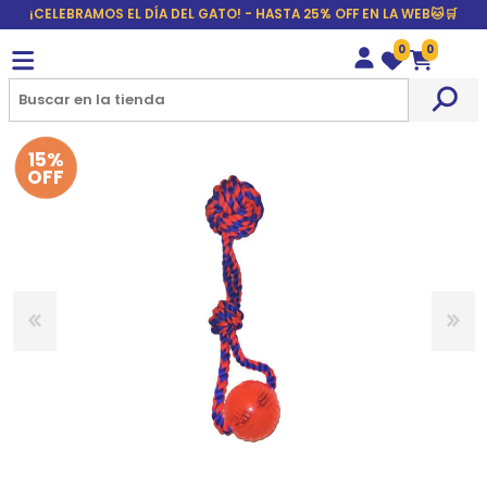
¡CELEBRAMOS EL DÍA DEL GATO! - HASTA 25% OFF EN LA WEB🐱🛒
0
0
Wishlist
Carrito
15%
OFF