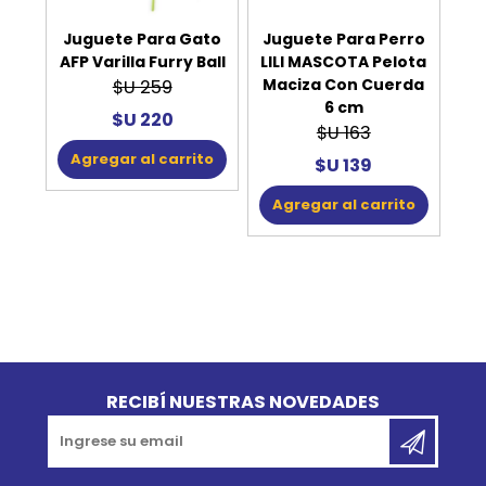
Juguete Para Gato
Juguete Para Perro
AFP Varilla Furry Ball
LILI MASCOTA Pelota
Maciza Con Cuerda
$U 259
6 cm
$U 220
$U 163
Agregar al carrito
$U 139
Agregar al carrito
Go to top
RECIBÍ NUESTRAS NOVEDADES