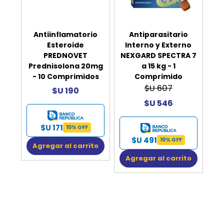
Antiinflamatorio
Antiparasitario
Esteroide
Interno y Externo
PREDNOVET
NEXGARD SPECTRA 7
Prednisolona 20mg
a 15 kg - 1
- 10 Comprimidos
Comprimido
$U 607
$U 190
$U 546
$U 171
10% OFF
$U 491
10% OFF
Agregar al carrito
Agregar al carrito