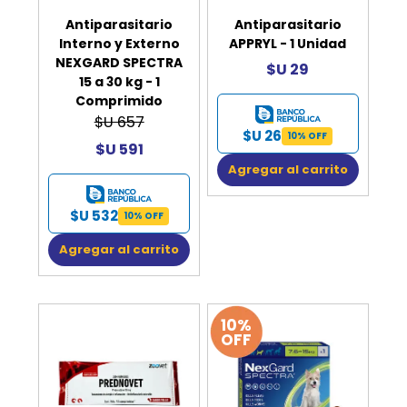
Antiparasitario
Antiparasitario
Interno y Externo
APPRYL - 1 Unidad
NEXGARD SPECTRA
$U 29
15 a 30 kg - 1
Comprimido
$U 657
$U 26
10% OFF
$U 591
Agregar al carrito
$U 532
10% OFF
Agregar al carrito
10%
OFF