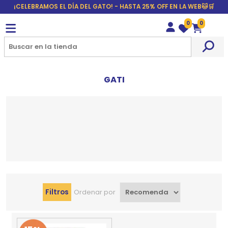
¡CELEBRAMOS EL DÍA DEL GATO! - HASTA 25% OFF EN LA WEB🐱🛒
0
0
Wishlist
Carrito
GATI
Filtros
Ordenar por