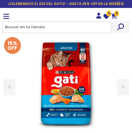
¡CELEBRAMOS EL DÍA DEL GATO! - HASTA 25% OFF EN LA WEB🐱🛒
0
0
Wishlist
Carrito
15%
OFF