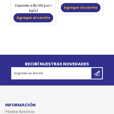
Equivale a $U 100 por 1
Agregar al carrito
kg(s)
Agregar al carrito
Go to top
RECIBÍ NUESTRAS NOVEDADES
INFORMACIÓN
Sobre Nosotros