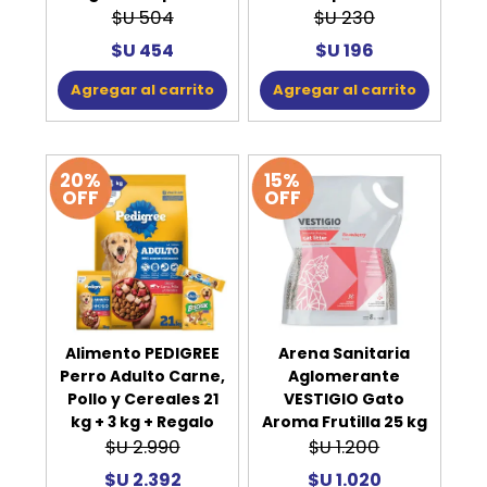
$U 504
$U 230
$U 454
$U 196
Agregar al carrito
Agregar al carrito
20%
15%
OFF
OFF
Alimento PEDIGREE
Arena Sanitaria
Perro Adulto Carne,
Aglomerante
Pollo y Cereales 21
VESTIGIO Gato
kg + 3 kg + Regalo
Aroma Frutilla 25 kg
$U 2.990
$U 1.200
$U 2.392
$U 1.020