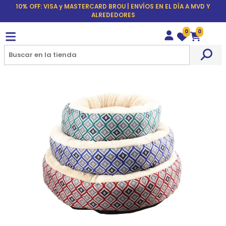
10% OFF: VISA y MASTERCARD BROU | ENVÍOS EN EL DÍA A MVD Y
ALREDEDORES
0
0
Wishlist
Carrito