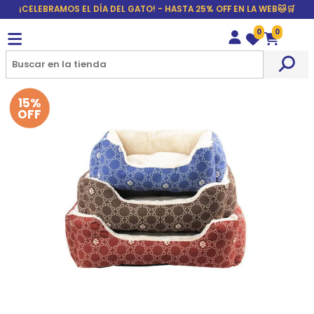
¡CELEBRAMOS EL DÍA DEL GATO! - HASTA 25% OFF EN LA WEB🐱🛒
0
0
Wishlist
Carrito
15%
OFF