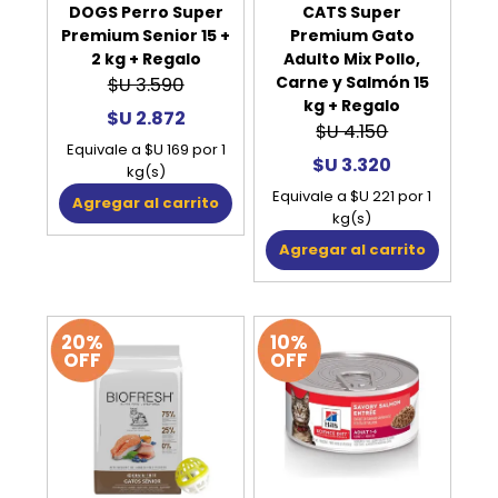
DOGS Perro Super
CATS Super
Premium Senior 15 +
Premium Gato
2 kg + Regalo
Adulto Mix Pollo,
Carne y Salmón 15
$U 3.590
kg + Regalo
$U 2.872
$U 4.150
Equivale a $U 169 por 1
$U 3.320
kg(s)
Equivale a $U 221 por 1
Agregar al carrito
kg(s)
Agregar al carrito
20%
10%
OFF
OFF