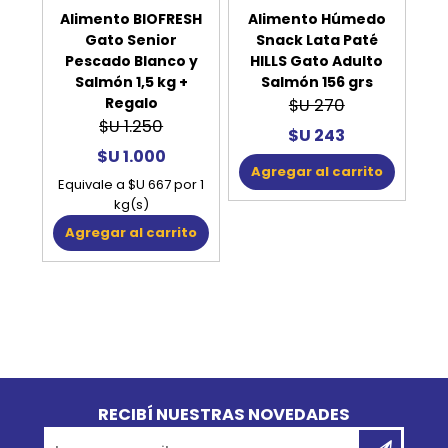
Alimento BIOFRESH
Alimento Húmedo
Gato Senior
Snack Lata Paté
Pescado Blanco y
HILLS Gato Adulto
Salmón 1,5 kg +
Salmón 156 grs
Regalo
$U 270
$U 1.250
$U 243
$U 1.000
Agregar al carrito
Equivale a $U 667 por 1
kg(s)
Agregar al carrito
Go to top
RECIBÍ NUESTRAS NOVEDADES