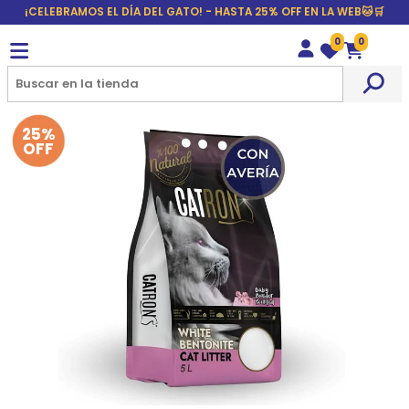
¡CELEBRAMOS EL DÍA DEL GATO! - HASTA 25% OFF EN LA WEB🐱🛒
0
0
Wishlist
Carrito
25%
OFF