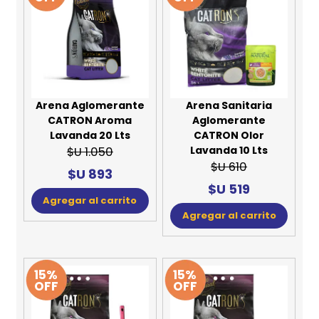
Arena Aglomerante
Arena Sanitaria
CATRON Aroma
Aglomerante
Lavanda 20 Lts
CATRON Olor
Lavanda 10 Lts
$U 1.050
$U 610
$U 893
$U 519
Agregar al carrito
Agregar al carrito
15%
15%
OFF
OFF