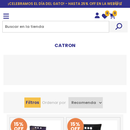
¡CELEBRAMOS EL DÍA DEL GATO! - HASTA 25% OFF EN LA WEB🐱🛒
0
0
Wishlist
Carrito
CATRON
Filtros
Ordenar por
15%
15%
OFF
OFF