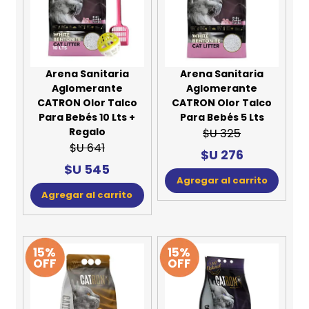
Arena Sanitaria
Arena Sanitaria
Aglomerante
Aglomerante
CATRON Olor Talco
CATRON Olor Talco
Para Bebés 10 Lts +
Para Bebés 5 Lts
Regalo
$U 325
$U 641
$U 276
$U 545
Agregar al carrito
Agregar al carrito
15%
15%
OFF
OFF