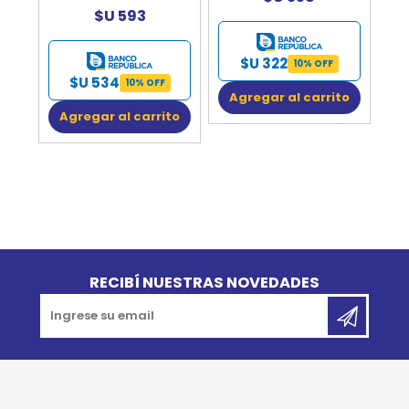
$U 593
$U 322
10% OFF
$U 534
10% OFF
Agregar al carrito
Agregar al carrito
Go to top
RECIBÍ NUESTRAS NOVEDADES