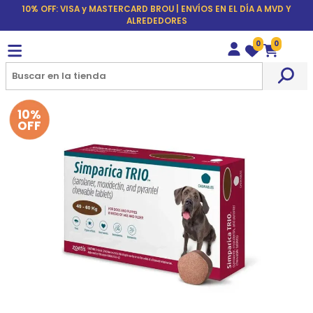
10% OFF: VISA y MASTERCARD BROU | ENVÍOS EN EL DÍA A MVD Y
ALREDEDORES
0
0
Wishlist
Carrito
10%
OFF