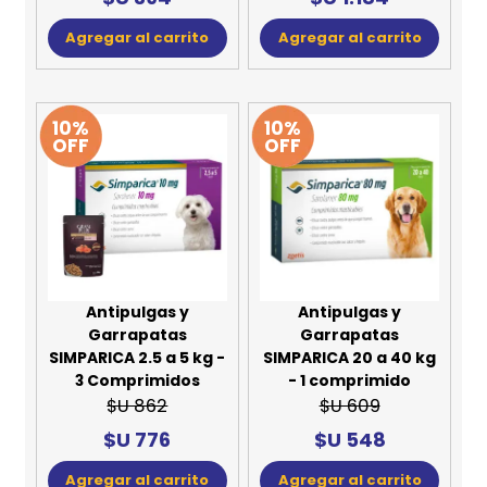
Agregar al carrito
Agregar al carrito
10%
10%
OFF
OFF
Antipulgas y
Antipulgas y
Garrapatas
Garrapatas
SIMPARICA 2.5 a 5 kg -
SIMPARICA 20 a 40 kg
3 Comprimidos
- 1 comprimido
$U 862
$U 609
$U 776
$U 548
Agregar al carrito
Agregar al carrito