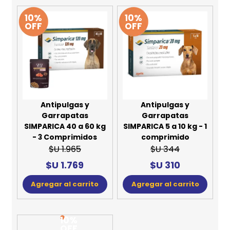
10%
10%
OFF
OFF
Antipulgas y
Antipulgas y
Garrapatas
Garrapatas
SIMPARICA 40 a 60 kg
SIMPARICA 5 a 10 kg - 1
- 3 Comprimidos
comprimido
$U 1.965
$U 344
$U 1.769
$U 310
Agregar al carrito
Agregar al carrito
10%