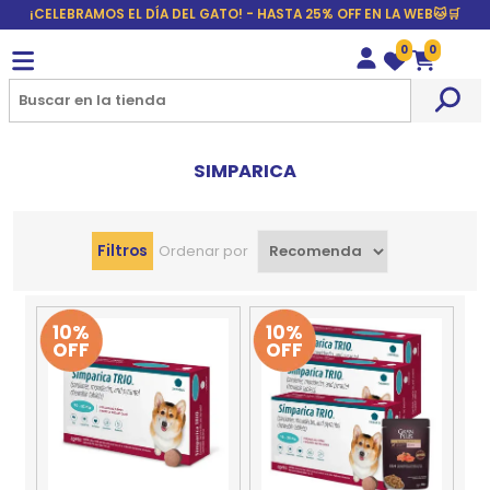
¡CELEBRAMOS EL DÍA DEL GATO! - HASTA 25% OFF EN LA WEB🐱🛒
0
0
Wishlist
Carrito
SIMPARICA
Filtros
Ordenar por
10%
10%
OFF
OFF