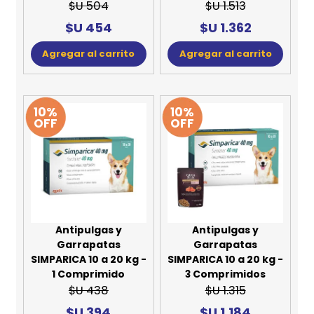
$U 504
$U 1.513
$U 454
$U 1.362
Agregar al carrito
Agregar al carrito
10%
10%
OFF
OFF
Antipulgas y
Antipulgas y
Garrapatas
Garrapatas
SIMPARICA 10 a 20 kg -
SIMPARICA 10 a 20 kg -
1 Comprimido
3 Comprimidos
$U 438
$U 1.315
$U 394
$U 1.184