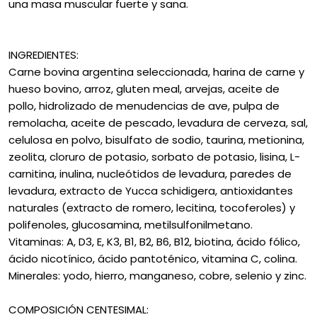
una masa muscular fuerte y sana.
INGREDIENTES:
Carne bovina argentina seleccionada, harina de carne y
hueso bovino, arroz, gluten meal, arvejas, aceite de
pollo, hidrolizado de menudencias de ave, pulpa de
remolacha, aceite de pescado, levadura de cerveza, sal,
celulosa en polvo, bisulfato de sodio, taurina, metionina,
zeolita, cloruro de potasio, sorbato de potasio, lisina, L-
carnitina, inulina, nucleótidos de levadura, paredes de
levadura, extracto de Yucca schidigera, antioxidantes
naturales (extracto de romero, lecitina, tocoferoles) y
polifenoles, glucosamina, metilsulfonilmetano.
Vitaminas: A, D3, E, K3, B1, B2, B6, B12, biotina, ácido fólico,
ácido nicotínico, ácido pantoténico, vitamina C, colina.
Minerales: yodo, hierro, manganeso, cobre, selenio y zinc.
COMPOSICIÓN CENTESIMAL: