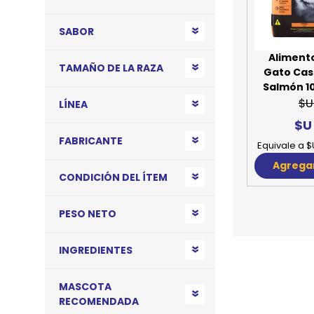
JUGUETES
TRAN
SABOR
COMEDEROS Y BEBEDE
CAMA
Aliment
TAMAÑO DE LA RAZA
Gato Cas
ROPA
Salmón 10
$U
LÍNEA
$U
FABRICANTE
Equivale a $
Agregar
CONDICIÓN DEL ÍTEM
PESO NETO
INGREDIENTES
MASCOTA
RECOMENDADA