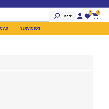
0
0
Buscar
Wishlist
Carrito
CAS
SERVICIOS
OST
Sociedad
TICIDAS
ILIBRIO
Peluquería
 ROPA QUIRÚRGICA
OFRESH
Emergencias
ANPLUS
Exámenes Clínicos
D
Cirugías Coordinadas
TRO
X