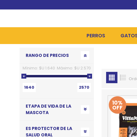
PERROS
GATO
Go to top
RANGO DE PRECIOS
ALIMENTOS SECOS
ALIME
Mínimo:
$U 1.640
Máximo:
$U 2.570
ALIMENTOS HÚMEDOS Y
ALIME
Ord
HIGIENE, PELUQUERÍA Y
ARENA
1640
2570
CAMAS Y CASETAS
HIGIE
10%
ETAPA DE VIDA DE LA
OFF
BOLSOS Y TRANSPORT
COME
MASCOTA
BOLSAS PARA MATERIA
JUGUE
ES PROTECTOR DE LA
COLLARES, ARNESES Y 
COLLA
SALUD ORAL