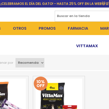
¡CELEBRAMOS EL DÍA DEL GATO! - HASTA 25% OFF EN LA WEB🐱🛒
S
OTROS
PROMOS
FARMACIA
MAR
NTOS SECOS
DÍA DEL GATO
MEDICAMENTOS
FR
VITTAMAX
 SNACKS
NTOS HÚMEDOS Y SNACKS
PERROS
PULGUICIDAS Y GARRAPA
EQU
enar por
 COSMÉTICA
S SANITARIAS
GATOS
COLLARES ISABELINOS Y
BI
NE Y BAÑOS
OUTLET
GR
10%
OFF
ADORAS
DEROS Y BEBEDEROS
NY
TES Y RASCADORES
AS
CORREAS
RES Y ACCESORIOS
MA