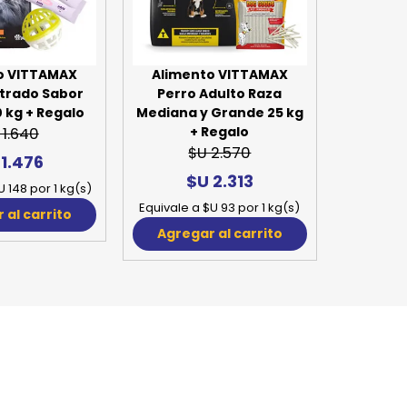
SPORTADORAS
TH
ROS
S
TH
o VITTAMAX
Alimento VITTAMAX
trado Sabor
Perro Adulto Raza
PE
 kg + Regalo
Mediana y Grande 25 kg
+ Regalo
 1.640
RO
$U 2.570
 1.476
$U 2.313
Ve
U 148 por 1 kg(s)
Equivale a $U 93 por 1 kg(s)
 al carrito
Agregar al carrito