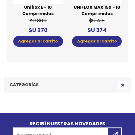
Uniflox E - 10
UNIFLOX MAX 150 - 10
Comprimidos
Comprimidos
$U 300
$U 415
$U 270
$U 374
Agregar al carrito
Agregar al carrito
CATEGORÍAS
Go to top
RECIBÍ NUESTRAS NOVEDADES