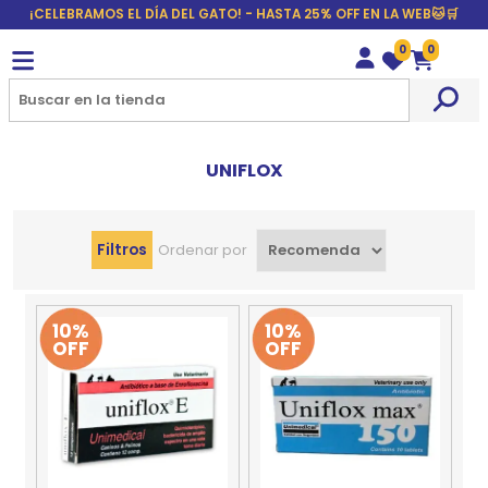
¡CELEBRAMOS EL DÍA DEL GATO! - HASTA 25% OFF EN LA WEB🐱🛒
0
0
Wishlist
Carrito
UNIFLOX
Filtros
Ordenar por
10%
10%
OFF
OFF