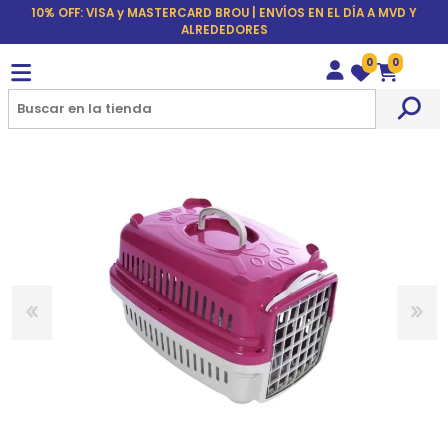
10% OFF: VISA y MASTERCARD BROU | ENVÍOS EN EL DÍA A MVD Y
ALREDEDORES
0
0
Wishlist
Carrito