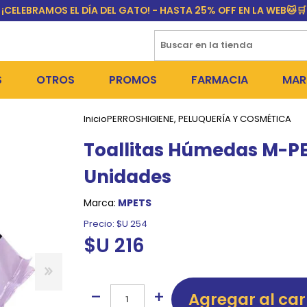
¡CELEBRAMOS EL DÍA DEL GATO! - HASTA 25% OFF EN LA WEB🐱🛒
S
OTROS
PROMOS
FARMACIA
MAR
Inicio
PERROS
HIGIENE, PELUQUERÍA Y COSMÉTICA
NTOS SECOS
PERROS
MEDICAMENTOS
FR
Toallitas Húmedas M-PE
 SNACKS
NTOS HÚMEDOS Y SNACKS
GATOS
PULGUICIDAS Y GARRAPA
EQU
Unidades
 COSMÉTICA
S SANITARIAS
OUTLET
COLLARES ISABELINOS Y
BI
Marca:
MPETS
NE Y BAÑOS
GR
Precio:
$U 254
$U 216
ADORAS
DEROS Y BEBEDEROS
NY
TES Y RASCADORES
AS
Agregar al car
CORREAS
RES Y ACCESORIOS
MA