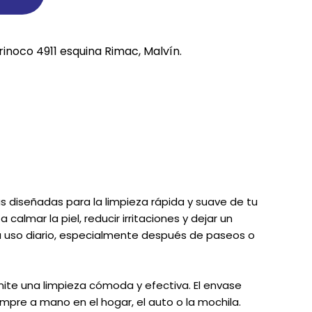
REE CATS
rinoco 4911 esquina Rimac, Malvín.
REE DOGS
DIGREE
YAL CANIN
r todas
 diseñadas para la limpieza rápida y suave de tu
almar la piel, reducir irritaciones y dejar un
a uso diario, especialmente después de paseos o
mite una limpieza cómoda y efectiva. El envase
empre a mano en el hogar, el auto o la mochila.