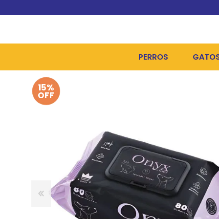
PERROS
GATO
15%
ALIMENTOS SECOS
ALIME
OFF
ALIMENTOS HÚMEDOS Y
ALIME
HIGIENE, PELUQUERÍA Y
ARENA
CAMAS Y CASETAS
HIGIE
BOLSOS Y TRANSPORT
COME
BOLSAS PARA MATERIA
JUGUE
COLLARES, ARNESES Y 
COLLA