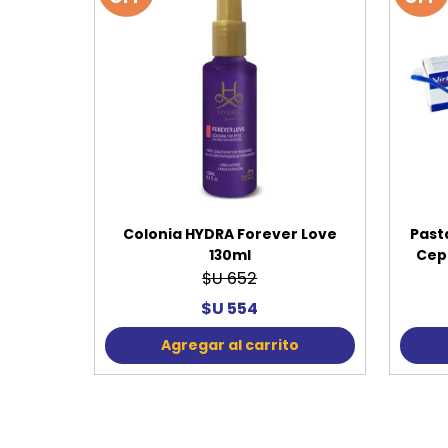
Colonia HYDRA Forever Love
Past
130ml
Cepi
$U 652
$U 554
Agregar al carrito