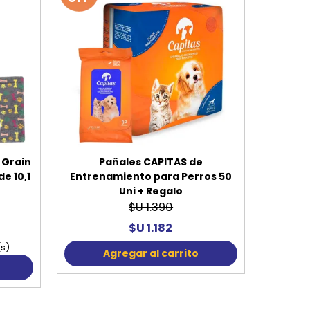
 Grain
Pañales CAPITAS de
e 10,1
Entrenamiento para Perros 50
Uni + Regalo
$U 1.390
$U 1.182
(s)
Agregar al carrito