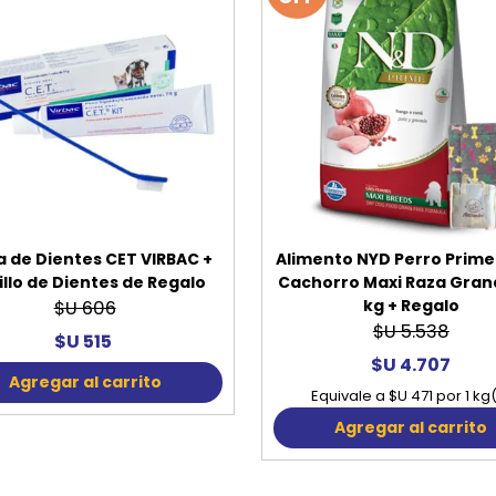
a de Dientes CET VIRBAC +
Alimento NYD Perro Prime
llo de Dientes de Regalo
Cachorro Maxi Raza Grand
kg + Regalo
$U 606
$U 5.538
$U 515
$U 4.707
Agregar al carrito
Equivale a $U 471 por 1 kg
Agregar al carrito