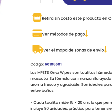
SPORTADORAS
TH
Retira sin costo este producto en O
ROS
S
TH
PE
Ver métodos de pago
RO
Ver el mapa de zonas de envío
Ve
Código:
60106501
Las MPETS Onyx Wipes son toallitas húmedas
mascota. Su fórmula con manzanilla ayuda a c
aroma fresco y agradable. Son ideales par
entre baños.
- Cada toallita mide 15 × 20 cm, lo que per
incluye 80 unidades, práctico para tener si