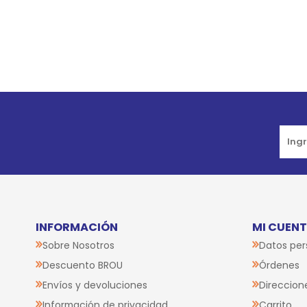
Go to top
INFORMACIÓN
MI CUEN
Sobre Nosotros
Datos per
Descuento BROU
Órdenes
Envíos y devoluciones
Direccion
Información de privacidad
Carrito