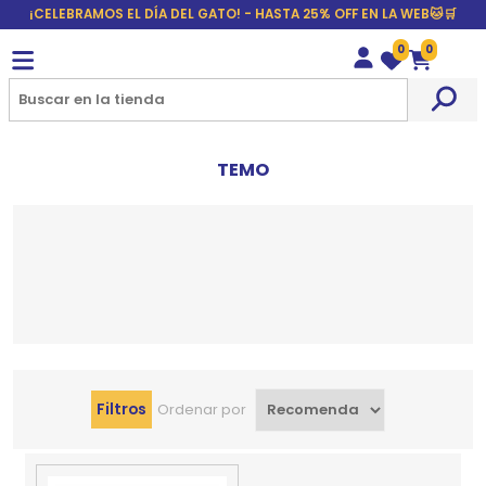
¡CELEBRAMOS EL DÍA DEL GATO! - HASTA 25% OFF EN LA WEB🐱🛒
0
0
Wishlist
Carrito
TEMO
Filtros
Ordenar por