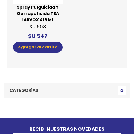
Spray Pulguicida Y
Garrapaticida TEA
LARVOX 419 ML
$U 608
$U 547
Agregar al carrito
CATEGORÍAS
Go to top
RECIBÍ NUESTRAS NOVEDADES