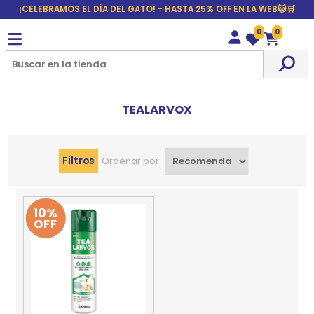
¡CELEBRAMOS EL DÍA DEL GATO! - HASTA 25% OFF EN LA WEB🐱🛒
0
0
Wishlist
Carrito
TEALARVOX
Filtros
Ordenar por
10%
OFF