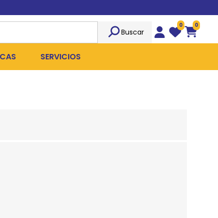
0
0
Buscar
Wishlist
Carrito
CAS
SERVICIOS
OST
Sociedad
TICIDAS
ILIBRIO
Peluquería
 ROPA QUIRÚRGICA
OFRESH
Emergencias
ANPLUS
Exámenes Clínicos
D
Cirugías Coordinadas
TRO
X