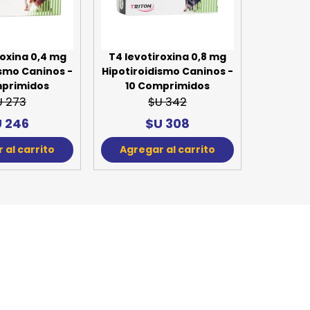
SPORTADORAS
TH
ROS
S
TH
roxina 0,4 mg
T4 levotiroxina 0,8 mg
ismo Caninos -
Hipotiroidismo Caninos -
PE
mprimidos
10 Comprimidos
U 273
$U 342
RO
 246
$U 308
Ve
 al carrito
Agregar al carrito