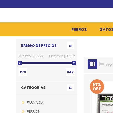
PERROS
GATO
Go to top
RANGO DE PRECIOS
ALIMENTOS SECOS
ALIME
Mínimo:
$U 273
Máximo:
$U 342
ALIMENTOS HÚMEDOS Y
ALIME
Ord
HIGIENE, PELUQUERÍA Y
ARENA
273
342
CAMAS Y CASETAS
HIGIE
10%
CATEGORÍAS
OFF
BOLSOS Y TRANSPORT
COME
BOLSAS PARA MATERIA
JUGUE
FARMACIA
COLLARES, ARNESES Y 
COLLA
PERROS