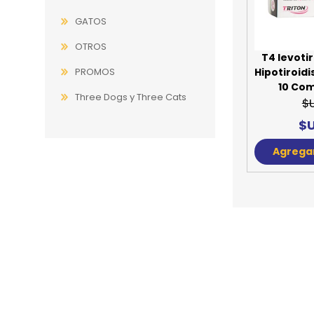
GATOS
JUGUETES
TRAN
OTROS
COMEDEROS Y BEBEDE
CAMA
T4 levoti
PROMOS
Hipotiroid
ROPA
10 Co
Three Dogs y Three Cats
$
$U
Agregar