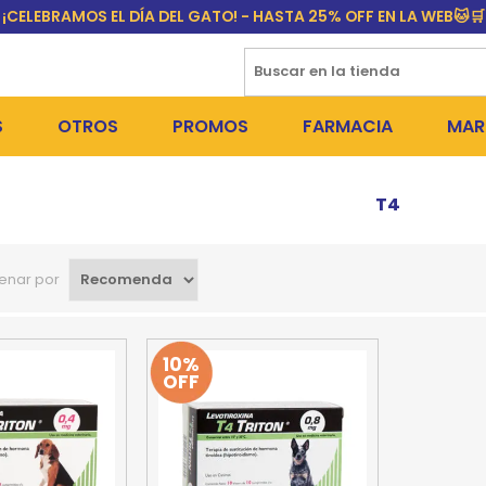
¡CELEBRAMOS EL DÍA DEL GATO! - HASTA 25% OFF EN LA WEB🐱🛒
S
OTROS
PROMOS
FARMACIA
MAR
NTOS SECOS
PERROS
MEDICAMENTOS
FR
T4
 SNACKS
NTOS HÚMEDOS Y SNACKS
GATOS
PULGUICIDAS Y GARRAPA
EQU
enar por
 COSMÉTICA
S SANITARIAS
OUTLET
COLLARES ISABELINOS Y
BI
NE Y BAÑOS
GR
10%
OFF
ADORAS
DEROS Y BEBEDEROS
NY
TES Y RASCADORES
AS
CORREAS
RES Y ACCESORIOS
MA