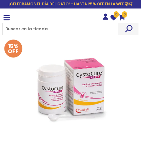
¡CELEBRAMOS EL DÍA DEL GATO! - HASTA 25% OFF EN LA WEB🐱🛒
0
0
Wishlist
Carrito
15%
OFF