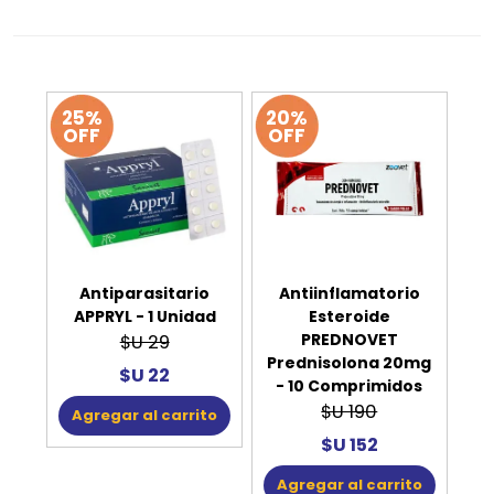
25%
20%
OFF
OFF
Antiparasitario
Antiinflamatorio
APPRYL - 1 Unidad
Esteroide
PREDNOVET
$U 29
Prednisolona 20mg
$U 22
- 10 Comprimidos
$U 190
Agregar al carrito
$U 152
Agregar al carrito