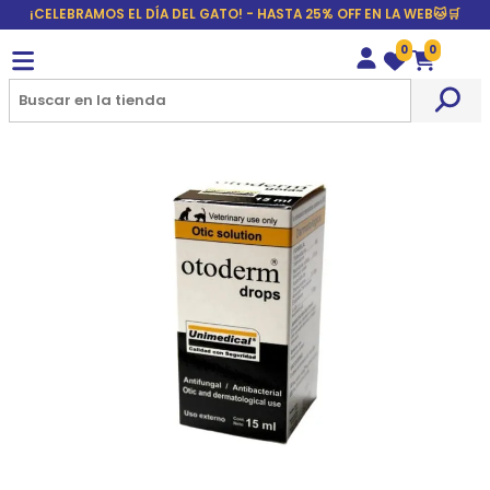
¡CELEBRAMOS EL DÍA DEL GATO! - HASTA 25% OFF EN LA WEB🐱🛒
0
0
Wishlist
Carrito