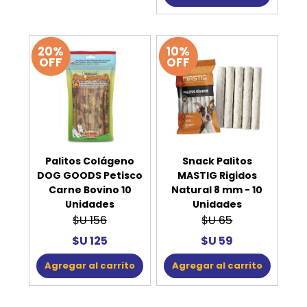
20%
10%
OFF
OFF
Palitos Colágeno
Snack Palitos
DOG GOODS Petisco
MASTIG Rigidos
Carne Bovino 10
Natural 8 mm - 10
Unidades
Unidades
$U 156
$U 65
$U 125
$U 59
Agregar al carrito
Agregar al carrito