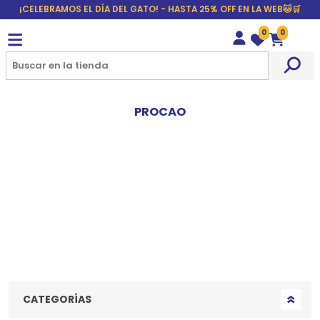
¡CELEBRAMOS EL DÍA DEL GATO! - HASTA 25% OFF EN LA WEB🐱🛒
0
0
Wishlist
Carrito
PROCAO
CATEGORÍAS