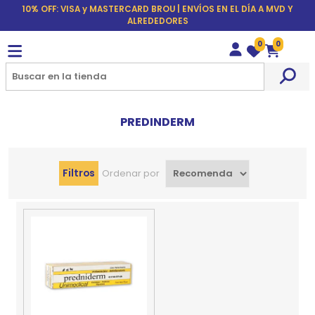
10% OFF: VISA y MASTERCARD BROU | ENVÍOS EN EL DÍA A MVD Y
ALREDEDORES
0
0
Wishlist
Carrito
PREDINDERM
Filtros
Ordenar por