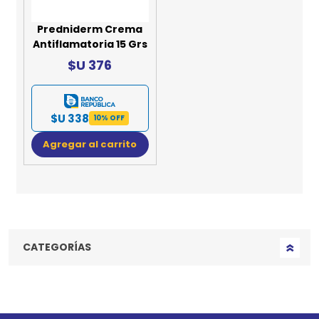
Predniderm Crema
Antiflamatoria 15 Grs
$U 376
$U 338
10% OFF
Agregar al carrito
CATEGORÍAS