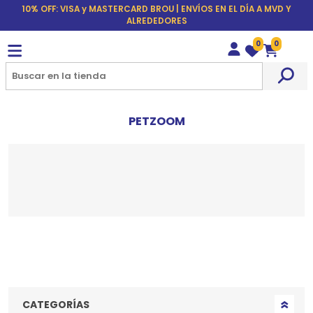
10% OFF: VISA y MASTERCARD BROU | ENVÍOS EN EL DÍA A MVD Y
ALREDEDORES
0
0
Wishlist
Carrito
PETZOOM
CATEGORÍAS