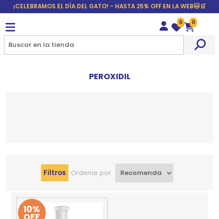
¡CELEBRAMOS EL DÍA DEL GATO! - HASTA 25% OFF EN LA WEB🐱🛒
0
0
Wishlist
Carrito
PEROXIDIL
Filtros
Ordenar por
10%
OFF