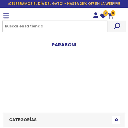
¡CELEBRAMOS EL DÍA DEL GATO! - HASTA 25% OFF EN LA WEB🐱🛒
0
0
Wishlist
Carrito
PARABONI
CATEGORÍAS