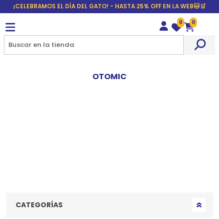
¡CELEBRAMOS EL DÍA DEL GATO! - HASTA 25% OFF EN LA WEB🐱🛒
0
0
Wishlist
Carrito
OTOMIC
CATEGORÍAS