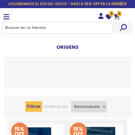
¡CELEBRAMOS EL DÍA DEL GATO! - HASTA 25% OFF EN LA WEB🐱🛒
0
0
Wishlist
Carrito
ORIGENS
Filtros
Ordenar por
15%
15%
OFF
OFF