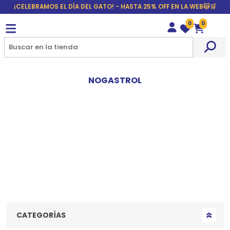
¡CELEBRAMOS EL DÍA DEL GATO! - HASTA 25% OFF EN LA WEB🐱🛒
0
0
Wishlist
Carrito
NOGASTROL
CATEGORÍAS