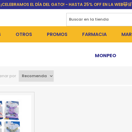
¡CELEBRAMOS EL DÍA DEL GATO! - HASTA 25% OFF EN LA WEB🐱🛒
S
OTROS
PROMOS
FARMACIA
MAR
NTOS SECOS
DÍA DEL GATO
MEDICAMENTOS
FR
MONPEO
 SNACKS
NTOS HÚMEDOS Y SNACKS
PERROS
PULGUICIDAS Y GARRAPA
EQU
enar por
 COSMÉTICA
S SANITARIAS
GATOS
COLLARES ISABELINOS Y
BI
NE Y BAÑOS
OUTLET
GR
ADORAS
DEROS Y BEBEDEROS
NY
TES Y RASCADORES
AS
CORREAS
RES Y ACCESORIOS
MA