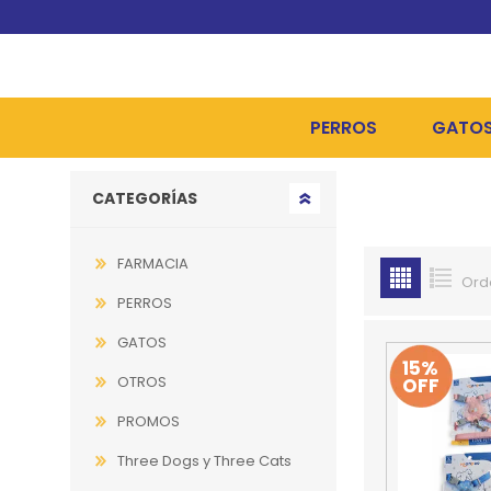
PERROS
GATO
Go to top
CATEGORÍAS
ALIMENTOS SECOS
ALIME
ALIMENTOS HÚMEDOS Y
ALIME
FARMACIA
Ord
HIGIENE, PELUQUERÍA Y
ARENA
PERROS
CAMAS Y CASETAS
HIGIE
GATOS
15%
OTROS
OFF
BOLSOS Y TRANSPORT
COME
PROMOS
BOLSAS PARA MATERIA
JUGUE
Three Dogs y Three Cats
COLLARES, ARNESES Y 
COLLA