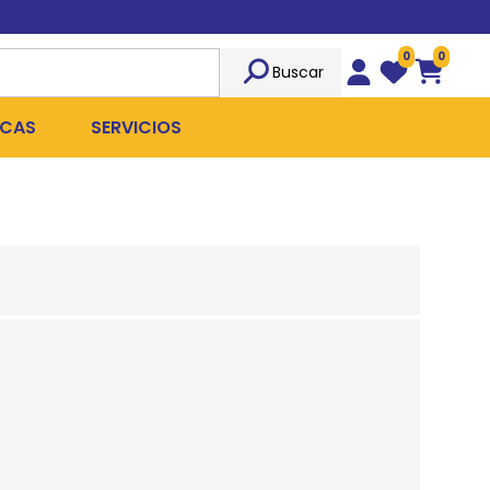
0
0
Buscar
Wishlist
Carrito
CAS
SERVICIOS
OST
Sociedad
TICIDAS
ILIBRIO
Peluquería
 ROPA QUIRÚRGICA
OFRESH
Emergencias
ANPLUS
Exámenes Clínicos
D
Cirugías Coordinadas
TRO
X