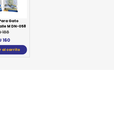
SPORTADORAS
TH
ROS
S
TH
Para Gato
lle M DN-058
PE
U 188
U 160
RO
 al carrito
Ve