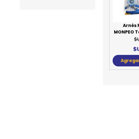
JUGUETES
TRAN
COMEDEROS Y BEBEDE
CAMA
Arnés 
MONPEO Ta
ROPA
$
$
Agregar