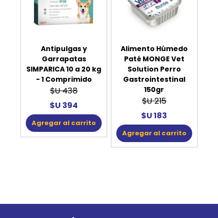
Antipulgas y
Alimento Húmedo
Garrapatas
Paté MONGE Vet
SIMPARICA 10 a 20 kg
Solution Perro
- 1 Comprimido
Gastrointestinal
150gr
$U 438
$U 215
$U 394
$U 183
Agregar al carrito
Agregar al carrito
Go to top