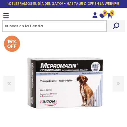
¡CELEBRAMOS EL DÍA DEL GATO! - HASTA 25% OFF EN LA WEB🐱🛒
0
0
Wishlist
Carrito
15%
OFF