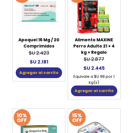
Apoquel 16 Mg / 20
Alimento MAXINE
Comprimidos
Perro Adulto 21 + 4
kg + Regalo
$U 2.423
$U 2.877
$U 2.181
$U 2.445
Agregar al carrito
Equivale a $U 98 por 1
kg(s)
Agregar al carrito
10%
15%
OFF
OFF