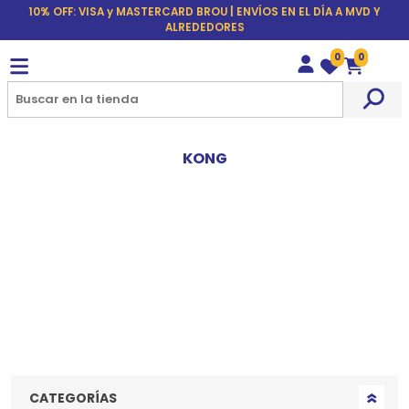
10% OFF: VISA y MASTERCARD BROU | ENVÍOS EN EL DÍA A MVD Y
ALREDEDORES
0
0
Wishlist
Carrito
KONG
CATEGORÍAS