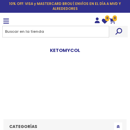
10% OFF: VISA y MASTERCARD BROU | ENVÍOS EN EL DÍA A MVD Y
ALREDEDORES
0
0
Wishlist
Carrito
KETOMYCOL
CATEGORÍAS