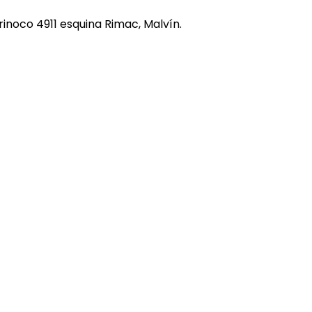
REE CATS
rinoco 4911 esquina Rimac, Malvín.
REE DOGS
DIGREE
YAL CANIN
r todas