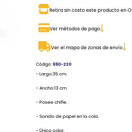
SPORTADORAS
TH
Retira sin costo este producto en O
ROS
S
TH
Ver métodos de pago
PE
RO
Ver el mapa de zonas de envío
Ve
Código:
690-220
- Largo:35 cm.
- Ancho:13 cm.
- Posee chifle.
- Sonido de papel en la cola.
- Único color.