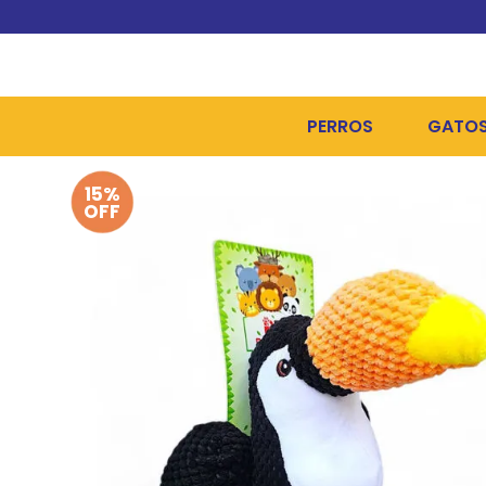
PERROS
GATO
15%
ALIMENTOS SECOS
ALIME
OFF
ALIMENTOS HÚMEDOS Y
ALIME
HIGIENE, PELUQUERÍA Y
ARENA
CAMAS Y CASETAS
HIGIE
BOLSOS Y TRANSPORT
COME
BOLSAS PARA MATERIA
JUGUE
COLLARES, ARNESES Y 
COLLA