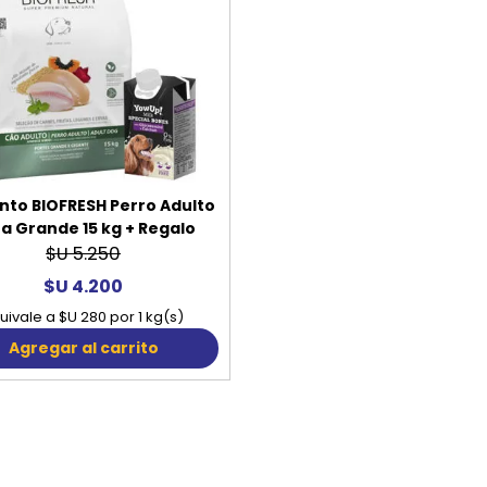
nto BIOFRESH Perro Adulto
a Grande 15 kg + Regalo
$U 5.250
$U 4.200
uivale a $U 280 por 1 kg(s)
Agregar al carrito