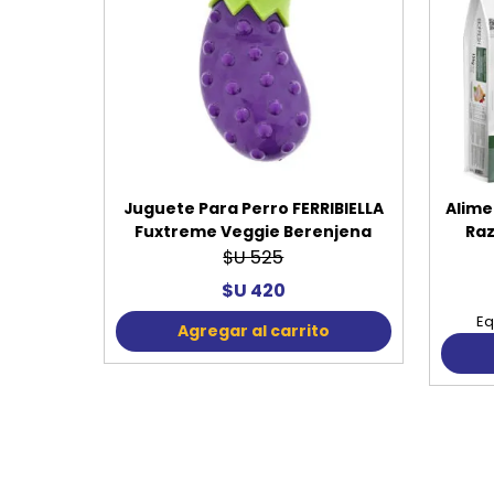
Juguete Para Perro FERRIBIELLA
Alime
Fuxtreme Veggie Berenjena
Raz
$U 525
$U 420
Eq
Agregar al carrito