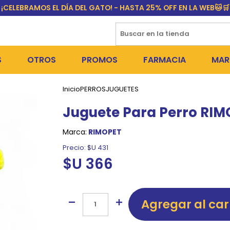
¡CELEBRAMOS EL DÍA DEL GATO! - HASTA 25% OFF EN LA WEB🐱🛒
S
OTROS
PROMOS
FARMACIA
MAR
Inicio
PERROS
JUGUETES
NTOS SECOS
DÍA DEL GATO
MEDICAMENTOS
FR
Juguete Para Perro RIM
 SNACKS
NTOS HÚMEDOS Y SNACKS
PERROS
PULGUICIDAS Y GARRAPA
EQU
Marca:
RIMOPET
 COSMÉTICA
S SANITARIAS
GATOS
COLLARES ISABELINOS Y
BI
Precio:
$U 431
$U 366
NE Y BAÑOS
OUTLET
GR
ADORAS
DEROS Y BEBEDEROS
NY
Agregar al car
TES Y RASCADORES
AS
CORREAS
RES Y ACCESORIOS
MA