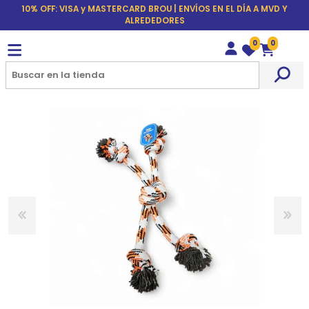
10% OFF: VISA y MASTERCARD BROU | ENVÍOS EN EL DÍA A MVD Y
ALREDEDORES
0
0
Wishlist
Carrito